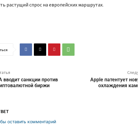
ть растущий спрос на европейских маршрутах.
ться
татья
След
 вводит санкции против
Apple патентует но
риптовалютной биржи
охлаждения кам
ТВЕТ
обы оставить комментарий