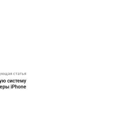
ующая статья
вую систему
еры iPhone