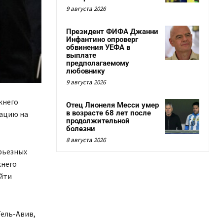
9 августа 2026
Президент ФИФА Джанни
Инфантино опроверг
обвинения УЕФА в
выплате
предполагаемому
любовнику
9 августа 2026
жнего
Отец Лионеля Месси умер
в возрасте 68 лет после
уацию на
продолжительной
болезни
8 августа 2026
рьезных
жнего
ойти
Тель-Авив,