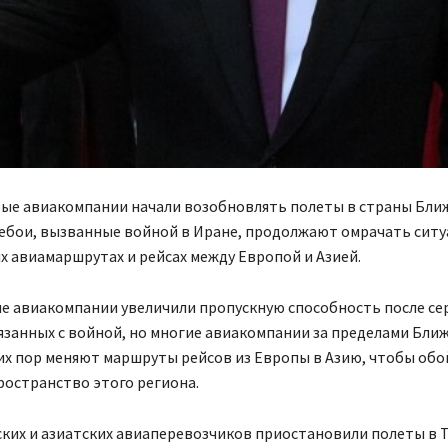
рые авиакомпании начали возобновлять полеты в страны Бли
ребои, вызванные войной в Иране, продолжают омрачать сит
 авиамаршрутах и рейсах между Европой и Азией.
е авиакомпании увеличили пропускную способность после се
язанных с войной, но многие авиакомпании за пределами Бли
их пор меняют маршруты рейсов из Европы в Азию, чтобы об
ространство этого региона.
ких и азиатских авиаперевозчиков приостановили полеты в 