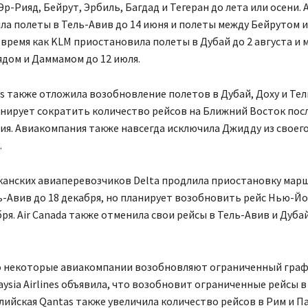
Эр-Рияд, Бейрут, Эрбиль, Багдад и Тегеран до лета или осени. A
а полеты в Тель-Авив до 14 июня и полеты между Бейрутом и
о время как KLM приостановила полеты в Дубай до 2 августа и
дом и Даммамом до 12 июля.
ays также отложила возобновление полетов в Дубай, Доху и Тел
анирует сократить количество рейсов на Ближний Восток посл
я. Авиакомпания также навсегда исключила Джидду из своего
.
канских авиаперевозчиков Delta продлила приостановку мар
-Авив до 18 декабря, но планирует возобновить рейс Нью-Йо
бря. Air Canada также отменила свои рейсы в Тель-Авив и Дубай
о некоторые авиакомпании возобновляют ограниченный гра
aysia Airlines объявила, что возобновит ограниченные рейсы в 
лийская Qantas также увеличила количество рейсов в Рим и П