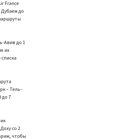
ir France
 Дубаем до
 маршруты
ь-Авив до 1
е их
 списка
шрута
рк – Тель-
 до 7
фик
Доху со 2
ариж, чтобы