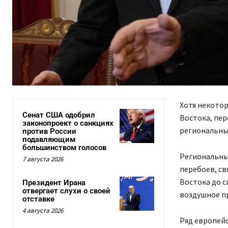
Хотя некото
Сенат США одобрил
Востока, пе
законопроект о санкциях
региональных
против России
подавляющим
большинством голосов
Региональны
7 августа 2026
перебоев, св
Востока до с
Президент Ирана
отвергает слухи о своей
воздушное п
отставке
4 августа 2026
Ряд европейс