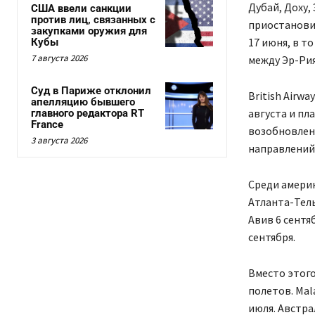
Дубай, Доху, 
США ввели санкции
против лиц, связанных с
приостановил
закупками оружия для
17 июня, в т
Кубы
7 августа 2026
между Эр-Рия
Суд в Париже отклонил
British Airw
апелляцию бывшего
августа и пл
главного редактора RT
France
возобновлени
3 августа 2026
направлений
Среди амери
Атланта-Тель
Авив 6 сентя
сентября.
Вместо этог
полетов. Mal
июля. Австра