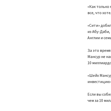
«Как только 
все, что хоте
«Сити» добил
из Абу-Даби,
Англии и сем
За это время
Мансур не на
10 миллиардо
«Шейх Мансур
инвестицию»,
Если вы соби
чем за 10 ми