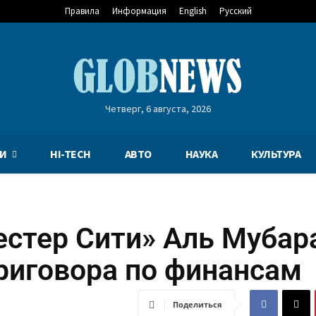
Правила
Информация
English
Русский
Четверг, 6 августа, 2026
И
HI-TECH
АВТО
НАУКА
КУЛЬТУРА
стер Сити» Аль Мубар
приговора по финансам
Поделиться