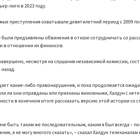
ер-лиги в 2023 году.
ые преступления охватывали девятилетний период с 2009 по 
 были предъявлены обвинения в отказе сотрудничать со рас
и в отношении их финансов.
завершено, несмотря на слушания независимой комиссии, сос
 назад.
цает какие-либо правонарушения, и пока продолжается ожида
ли ли они оправданы или признаны виновными, Халдун с нет
ости в конечном итоге рассказать версию этой истории со 
не быть таким же последовательным, каким я был всегда – по
ние, я не могу многого сказать», – сказал Халдун телеканалам 