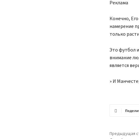
Реклама
Конечно, Его
намерение пр
только расти
Это футбол и
внимание люд
является вер
» И Манчесте
Подели
Предыдущая с