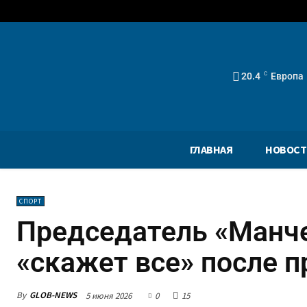
20.4
C
Европа
ГЛАВНАЯ
НОВОСТ
СПОРТ
Председатель «Манче
«скажет все» после 
By
GLOB-NEWS
5 июня 2026
0
15