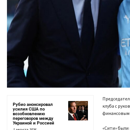
Председатель
Рубио анонсировал
клуба с руко
усилия США по
финансовым 
возобновлению
переговоров между
Украиной и Россией
«Сити» были
1 августа 2026