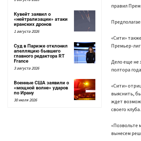
правил Премь
Кувейт заявил о
«нейтрализации» атаки
Предполагаем
иранских дронов
1 августа 2026
«Сити» также
Премьер-лиг
Суд в Париже отклонил
апелляцию бывшего
главного редактора RT
France
Дело еще не 
3 августа 2026
полтора года
Военные США заявили о
«Сити» отри
«мощной волне» ударов
по Ирану
выяснить, бы
30 июля 2026
ждет возможн
своего клуба.
«Позвольте м
вынесем реше