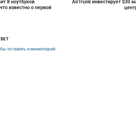
вит 8 ноутбуков
AirTrunk инвестирует $30 м
 что известно о первой
цент
ТВЕТ
обы оставить комментарий