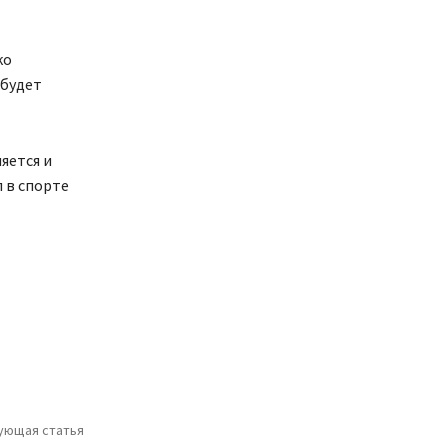
ко
 будет
яется и
 в спорте
ующая статья