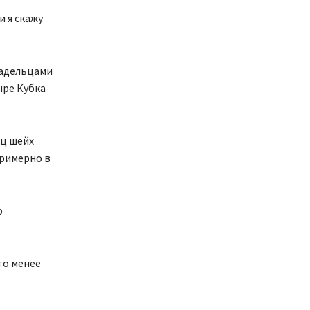
и я скажу
ладельцами
ыре Кубка
ец шейх
примерно в
ю
то менее