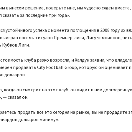
мы вынесем решение, поверьте мне, мы чудесно сядем вместе, 
л сказать за последние три года».
ся устойчивого успеха с момента поглощения в 2008 году их в
 выиграв восемь титулов Премьер-лиги, Лигу чемпионов, чет
ь Кубков Лиги.
 стоимость клуба резко возросла, и Халдун заявил, что владел
мерен продавать City Football Group, которую он оценивает 
в долларов.
, когда он смотрит на этот клуб, он видит в нем долгосрочну
 — сказал он.
раетесь продать все это сегодня на рынке, вы не продадите э
ллиардов долларов минимум.