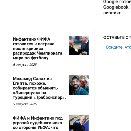
Google гото
Googlebook:
линейке
ОСТАВЬТЕ О
Инфантино ФИФА
готовится к встрече
Войдите, чт
после кризиса
распродаж Чемпионата
мира по футболу
5 августа 2026
Мохамед Салах из
Египта, похоже,
собирается обменять
«Ливерпуль» на
турецкий «Трабзонспор».
5 августа 2026
ФИФА и Инфантино под
угрозой судебного иска
со стороны УЕФА: что