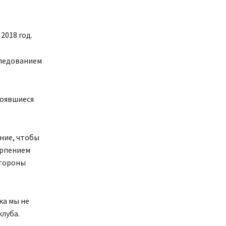
2018 год.
следованием
тоявшиеся
ние, чтобы
ерпением
стороны
ка мы не
клуба.