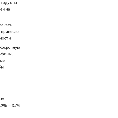
 году она
ен на
лекать
о принесло
мости.
ткосрочную
 Афины,
вые
бы
 но
.2% — 3.7%