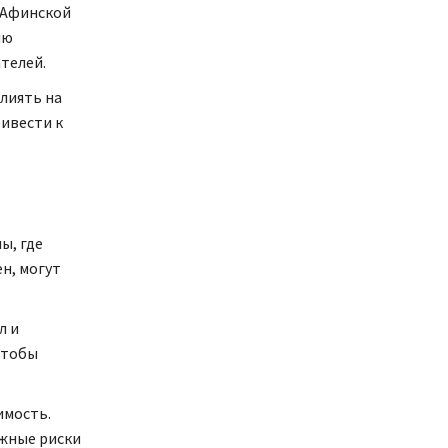
 Афинской
ию
телей.
лиять на
ривести к
ы, где
н, могут
л и
чтобы
имость.
жные риски