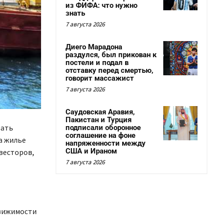
из ФИФА: что нужно
знать
7 августа 2026
Диего Марадона
раздулся, был прикован к
постели и подал в
отставку перед смертью,
говорит массажист
7 августа 2026
Саудовская Аравия,
Пакистан и Турция
вать
подписали оборонное
соглашение на фоне
а жилье
напряженности между
США и Ираном
весторов,
7 августа 2026
движимости