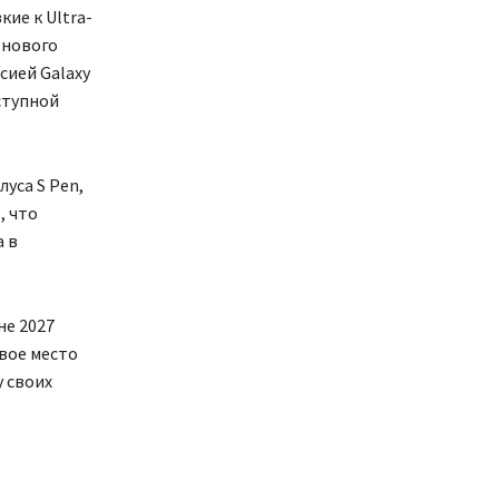
ие к Ultra-
 нового
сией Galaxy
ступной
уса S Pen,
, что
а в
не 2027
свое место
 своих