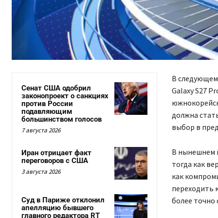
В следующем
Сенат США одобрил
Galaxy S27 P
законопроект о санкциях
южнокорейско
против России
подавляющим
должна стать
большинством голосов
выбор в пред
7 августа 2026
В нынешнем п
Иран отрицает факт
переговоров с США
тогда как ве
3 августа 2026
как компроми
переходить 
более точно 
Суд в Париже отклонил
апелляцию бывшего
главного редактора RT