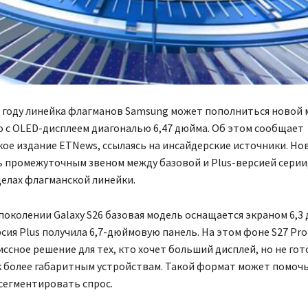
 году линейка флагманов Samsung может пополниться новой
ro с OLED-дисплеем диагональю 6,47 дюйма. Об этом сообщает
е издание ETNews, ссылаясь на инсайдерские источники. Но
 промежуточным звеном между базовой и Plus-версией серии
елах флагманской линейки.
околении Galaxy S26 базовая модель оснащается экраном 6,3
рсия Plus получила 6,7-дюймовую панель. На этом фоне S27 Pr
ссное решение для тех, кто хочет больший дисплей, но не гот
к более габаритным устройствам. Такой формат может помоч
сегментировать спрос.