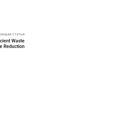
ующая статья
icient Waste
e Reduction