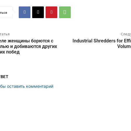
ться
татья
След
еле женщины борются с
Industrial Shredders for Eff
лью и добиваются других
Volum
их побед
ТВЕТ
обы оставить комментарий