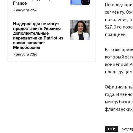
France
По предварит
3 августа 2026
сегменту. Ож
поколения, а
Нидерланды не могут
S27. Это поз
предоставить Украине
дополнительные
позицией.
перехватчики Patriot из
своих запасов-
Минобороны
В то же врем
7 августа 2026
который оста
концепция Pr
предыдущем 
Официальный 
года. Именно
между базово
флагманских
ТЕГИ
смарт