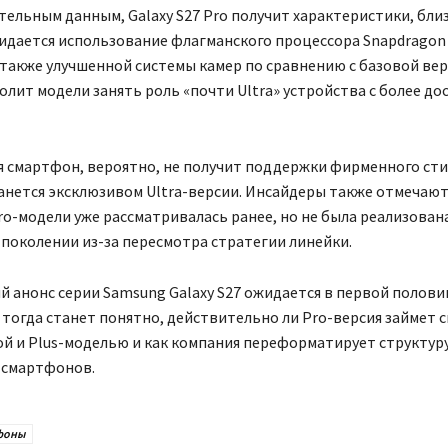
ельным данным, Galaxy S27 Pro получит характеристики, близк
идается использование флагманского процессора Snapdragon
 также улучшенной системы камер по сравнению с базовой вер
волит модели занять роль «почти Ultra» устройства с более до
я смартфон, вероятно, не получит поддержки фирменного стил
нется эксклюзивом Ultra-версии. Инсайдеры также отмечают
o-модели уже рассматривалась ранее, но не была реализован
поколении из-за пересмотра стратегии линейки.
анонс серии Samsung Galaxy S27 ожидается в первой полови
 тогда станет понятно, действительно ли Pro-версия займет 
й и Plus-моделью и как компания переформатирует структуру
 смартфонов.
фоны