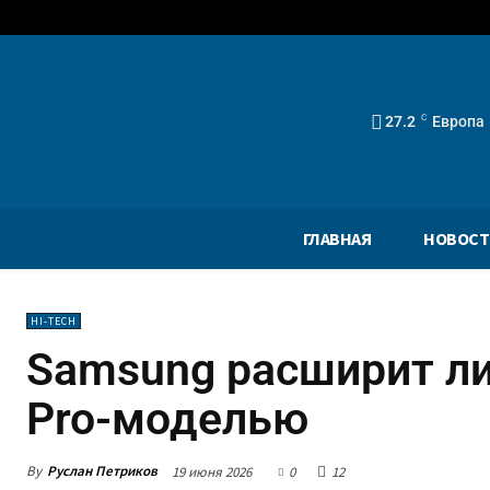
27.2
C
Европа
ГЛАВНАЯ
НОВОСТ
HI-TECH
Samsung расширит ли
Pro-моделью
By
Руслан Петриков
19 июня 2026
0
12