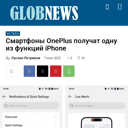
HI-TECH
Смартфоны OnePlus получат одну
из функций iPhone
7 мая 2025
0
41
By
Руслан Петриков