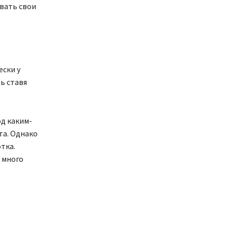
вать свои
ески у
ь ставя
д каким-
та. Однако
тка.
 много