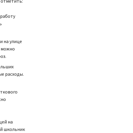
 отметить:
 работу
ь
и на улице
о можно
оз.
ольших
ые расходы.
сткового
жно
щей на
ый школьник