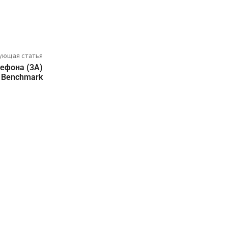
ующая статья
лефона (3A)
 Benchmark