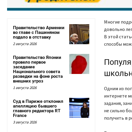
Многие подр
Правительство Армении
довольно лег
во главе с Пашиняном
В этой стать
подало в отставку
способы мож
2 августа 2026
Правительство Японии
Популя
провело первое
заседание
школь
Национального совета
разведки на фоне роста
внешних угроз
1 августа 2026
Одним из поп
интернете м
Суд в Париже отклонил
задания, зан
апелляцию бывшего
не сильно бо
главного редактора RT
France
получить в 
3 августа 2026