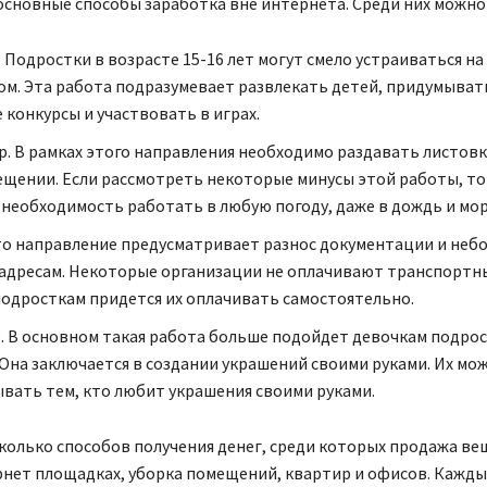
основные способы заработка вне интернета. Среди них можно
 Подростки в возрасте 15-16 лет могут смело устраиваться на
м. Эта работа подразумевает развлекать детей, придумыват
 конкурсы и участвовать в играх.
. В рамках этого направления необходимо раздавать листовк
ещении. Если рассмотреть некоторые минусы этой работы, т
необходимость работать в любую погоду, даже в дождь и мор
то направление предусматривает разнос документации и неб
 адресам. Некоторые организации не оплачивают транспортн
одросткам придется их оплачивать самостоятельно.
. В основном такая работа больше подойдет девочкам подро
 Она заключается в создании украшений своими руками. Их мо
вать тем, кто любит украшения своими руками.
колько способов получения денег, среди которых продажа ве
рнет площадках, уборка помещений, квартир и офисов. Кажд