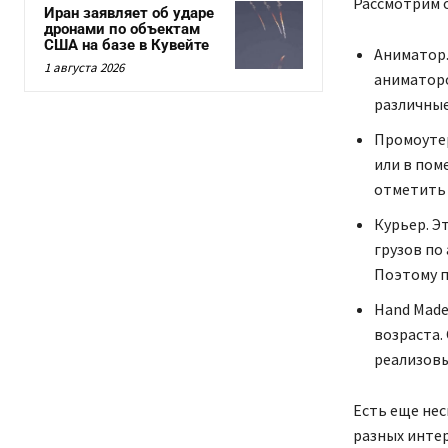
Рассмотрим 
Иран заявляет об ударе
дронами по объектам
США на базе в Кувейте
Аниматор.
1 августа 2026
аниматоро
различные
Промоутер
или в пом
отметить 
Курьер. Э
грузов по
Поэтому п
Hand Made
возраста.
реализовы
Есть еще нес
разных инте