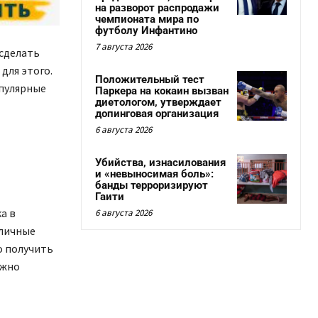
на разворот распродажи
чемпионата мира по
футболу Инфантино
7 августа 2026
сделать
для этого.
Положительный тест
опулярные
Паркера на кокаин вызван
диетологом, утверждает
допинговая организация
6 августа 2026
Убийства, изнасилования
и «невыносимая боль»:
банды терроризируют
Гаити
а в
6 августа 2026
зличные
о получить
ожно