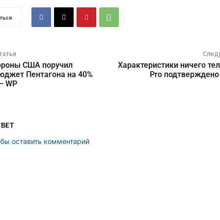
ться
татья
След
ороны США поручил
Характеристики ничего те
юджет Пентагона на 40%
Pro подтверждено
 — WP
ТВЕТ
обы оставить комментарий