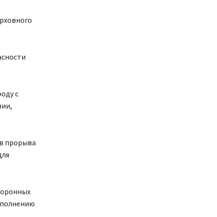
ерховного
асности
оду с
нии,
ов прорыва
для
охоронных
ыполнению