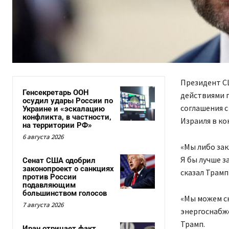
Президент С
Генсекретарь ООН
действиями 
осудил удары России по
соглашения с
Украине и «эскалацию
конфликта, в частности,
Израиля в ко
на территории РФ»
6 августа 2026
«Мы либо зак
Я бы лучше з
Сенат США одобрил
законопроект о санкциях
сказал Трамп
против России
подавляющим
большинством голосов
«Мы можем сн
7 августа 2026
энергоснабже
Трамп.
Иран отрицает факт