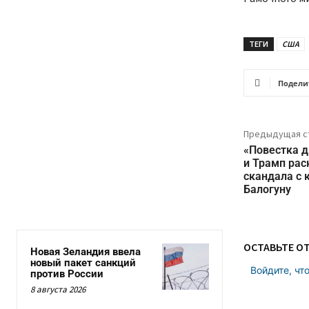
ТЕГИ
США
Подели
Предыдущая с
«Повестка 
и Трамп рас
скандала с 
Балогуну
ОСТАВЬТЕ О
Новая Зеландия ввела
новый пакет санкций
Войдите, чт
против России
8 августа 2026