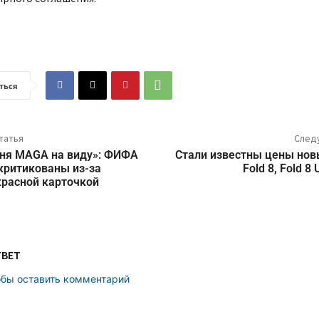
ться
татья
След
дня MAGA на виду»: ФИФА
Стали известны цены новы
критикованы из-за
Fold 8, Fold 8 U
красной карточкой
ТВЕТ
обы оставить комментарий