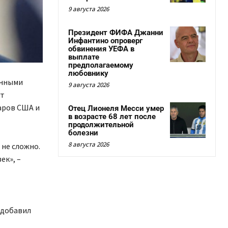
9 августа 2026
Президент ФИФА Джанни
Инфантино опроверг
обвинения УЕФА в
выплате
предполагаемому
любовнику
енными
9 августа 2026
ут
даров США и
Отец Лионеля Месси умер
в возрасте 68 лет после
продолжительной
болезни
8 августа 2026
не сложно.
ек», –
– добавил