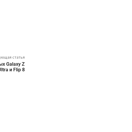
ующая статья
х Galaxy Z
ltra и Flip 8