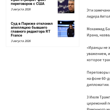
переговоров с США
3 августа 2026
Эти замечани
лидера Аятол
Суд в Париже отклонил
апелляцию бывшего
Мохаммад Ба
главного редактора RT
Ирана, назва
France
3 августа 2026
«Иранцы не з
уважением, и
которое тра
Переговоры 
на фоне 60-д
дипломатии.
3 Июля Трамп
церемоний п
Рамочного ми