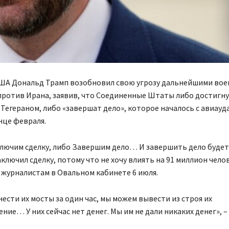
ША Дональд Трамп возобновил свою угрозу дальнейшими во
против Ирана, заявив, что Соединенные Штаты либо достигн
 Тегераном, либо «завершат дело», которое началось с авиау
нце февраля.
лючим сделку, либо Завершим дело… И завершить дело будет 
аключил сделку, потому что не хочу влиять на 91 миллион челов
 журналистам в Овальном кабинете 6 июля.
ести их мосты за один час, мы можем вывести из строя их
ние… У них сейчас нет денег. Мы им не дали никаких денег», 