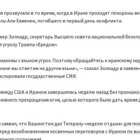
я прозвучали в то время, когда в Иране проходят похороны в
лы Али Хаменеи, погибшего в первый день конфликта.
кер Золкадр, секретарь Высшего совета национальной безоп
л угрозу Трампа «бредом».
накомы с языком угроз. Поэтому обращайтесь к иранскому нар
наче мы ответим на другом языке», — сказал Золкадр в заявле
нслировали государственные СМИ.
между США и Ираном завершились неделю назад без признак
невного прекращения огня, целью которого было дать время 
 заявил, что Вашингтон дал Тегерану «неделю отдыха» для п
еред возобновлением косвенных переговоров с Ираном по в
рного соглашения.