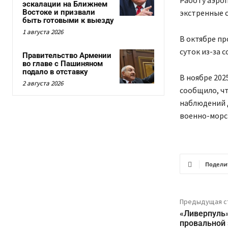
Работу аэроп
эскалации на Ближнем
Востоке и призвали
экстренные с
быть готовыми к выезду
1 августа 2026
В октябре п
суток из-за 
Правительство Армении
во главе с Пашиняном
подало в отставку
В ноябре 202
2 августа 2026
сообщило, ч
наблюдений 
военно-морс
Подели
Предыдущая с
«Ливерпуль»
провальной