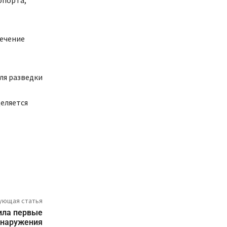
опорта,
течение
ля разведки
еляется
ующая статья
ила первые
бнаружения