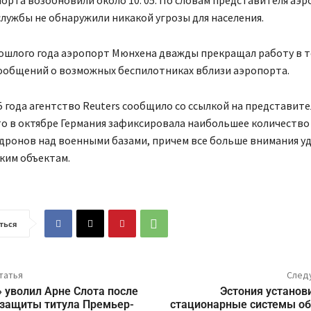
орта возобновили около 10: 05. По словам представителя аэр
лужбы не обнаружили никакой угрозы для населения.
рошлого года аэропорт Мюнхена дважды прекращал работу в 
сообщений о возможных беспилотниках вблизи аэропорта.
5 года агентство Reuters сообщило со ссылкой на представите
то в октябре Германия зафиксировала наибольшее количество
дронов над военными базами, причем все больше внимания уд
ким объектам.
ться
татья
След
 уволил Арне Слота после
Эстония установ
 защиты титула Премьер-
стационарные системы о