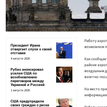
Работу аэро
Президент Ирана
возможном п
отвергает слухи о своей
отставке
4 августа 2026
Как сообщает
районе аэроп
Рубио анонсировал
воздушным д
усилия США по
взлетно-пос
возобновлению
переговоров между
Украиной и Россией
На место пр
1 августа 2026
информации 
США предупредили
своих граждан о риске