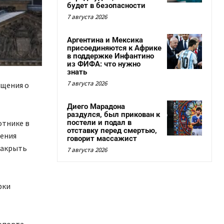
будет в безопасности
7 августа 2026
Аргентина и Мексика
присоединяются к Африке
в поддержке Инфантино
из ФИФА: что нужно
знать
7 августа 2026
бщения о
Диего Марадона
раздулся, был прикован к
постели и подал в
отнике в
отставку перед смертью,
ления
говорит массажист
закрыть
7 августа 2026
рки