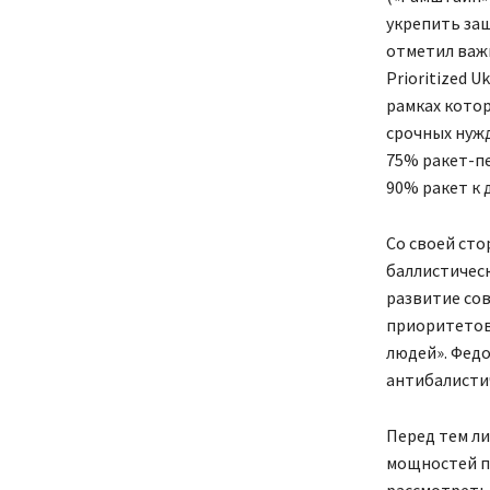
укрепить защ
отметил важ
Prioritized 
рамках кото
срочных нужд
75% ракет-пе
90% ракет к 
Со своей сто
баллистическ
развитие со
приоритетов
людей». Федо
антибалисти
Перед тем ли
мощностей п
рассмотреть