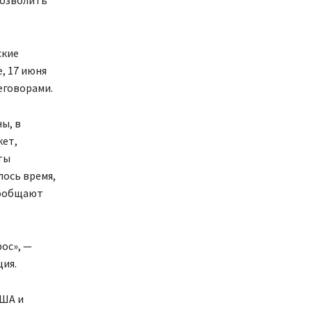
ские
, 17 июня
еговорами.
ы, в
кет,
ты
лось время,
сообщают
ос», —
ция.
США и