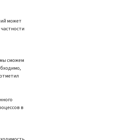
ний может
 частности
 мы сможем
обходимо,
 отметил
нного
роцессов в
бходимость