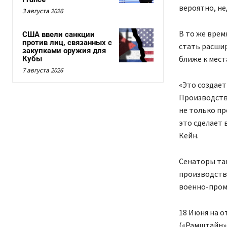
вероятно, не
3 августа 2026
В то же врем
США ввели санкции
против лиц, связанных с
стать расши
закупками оружия для
ближе к мест
Кубы
7 августа 2026
«Это создает
Производств
не только пр
это сделает 
Кейн.
Сенаторы та
производств
военно-пром
18 Июня на 
(«Рамштайн»