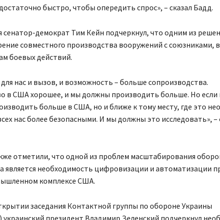
достаточно быстро, чтобы опередить спрос», – сказал Бадд.
я сенатор-демократ Тим Кейн подчеркнул, что одним из реше
рение совместного производства вооружений с союзниками, в
ам боевых действий.
 для нас и вызов, и возможность – больше сопроизводства.
о в США хорошее, и мы должны производить больше. Но если
оизводить больше в США, но и ближе к тому месту, где это не
всех нас более безопасными. И мы должны это исследовать», –
кже отметили, что одной из проблем масштабирования оборо
а является необходимость цифровизации и автоматизации п
ышленном комплексе США.
открытии заседания Контактной группы по обороне Украины
) украинский президент Владимир Зеленский подчеркнул нео