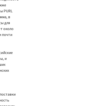
акже
вы PURL
мма, в
сы для
ет около
и почти
сийские
ы, и
ших
нских
 поставки
ность
позволить