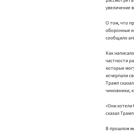
увеличение 
О том, что 
оборонные ко
сообщило аге
Как написал
частности ра
которые мог
исчерпали св
Трамп сказа
чиновники, к
«Они хотели 
сказал Трамп
В прошлом ме