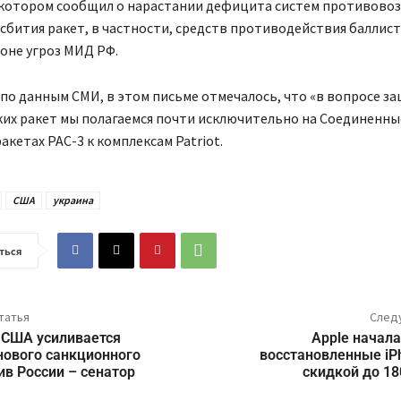
в котором сообщил о нарастании дефицита систем противово
сбития ракет, в частности, средств противодействия баллис
оне угроз МИД РФ.
 по данным СМИ, в этом письме отмечалось, что «в вопросе з
ких ракет мы полагаемся почти исключительно на Соединенны
акетах PAC-3 к комплексам Patriot.
США
украина
ться
татья
След
 США усиливается
Apple начал
нового санкционного
восстановленные iP
ив России – сенатор
скидкой до 18