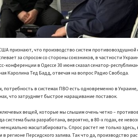
 США признают, что производство систем противовоздушной
оспевает за спросом со стороны союзников, в частности Украи
сс-конференции в Одессе 30 июня сказал сенатор-республика
ая Каролина Тед Бадд, отвечая на вопрос Радио Свобода.
м, потребность в системах ПВО есть одновременно в Украине,
нах, что затрудняет быстрое наращивание поставок.
з ключевых вещей, которые мы слышим очень четко – противо
да система была разработана, вероятно, в 80-х годах, ее нево
ненциально масштабировать. Спрос растет не только здесь, 
 и в регионе Персидского залива. Так что да, производство рас