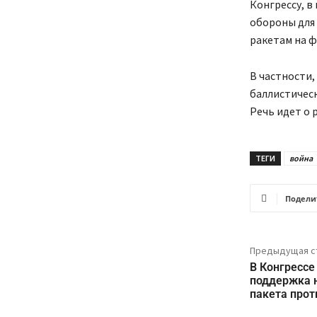
Конгрессу, 
обороны для 
ракетам на ф
В частности,
баллистичес
Речь идет о р
ТЕГИ
война
Подели
Предыдущая с
В Конгрессе
поддержка 
пакета прот