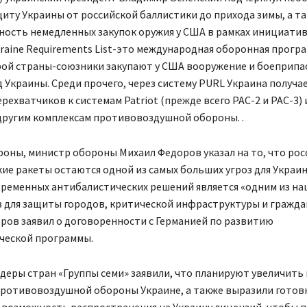
иту Украины от российской баллистики до прихода зимы, а т
ность немедленных закупок оружия у США в рамках инициати
Ukraine Requirements List-это международная оборонная програ
рой страны-союзники закупают у США вооружение и боеприпа
 Украины. Среди прочего, через систему PURL Украина получа
рехватчиков к системам Patriot (прежде всего PAC-2 и PAC-3) 
другим комплексам противовоздушной обороны. .
роны, министр обороны Михаил Федоров указал на то, что рос
ие ракеты остаются одной из самых больших угроз для Украин
временных антибалистических решений является «одним из на
 для защиты городов, критической инфраструктуры и гражда
ров заявил о договоренности с Германией по развитию
ческой программы.
деры стран «Группы семи» заявили, что планируют увеличить
ротивовоздушной обороны Украине, а также выразили готов
 возможность распространения на Украину лицензий, чтобы 