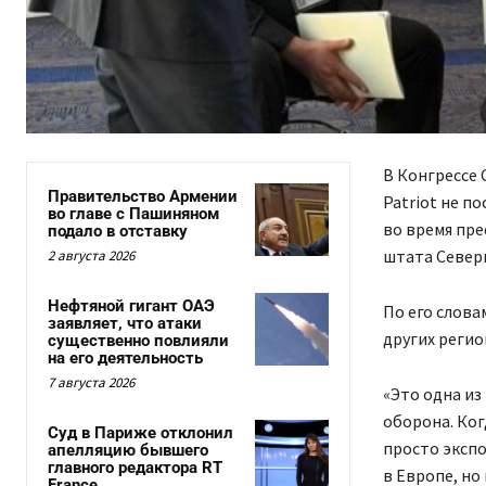
В Конгрессе
Правительство Армении
Patriot не п
во главе с Пашиняном
во время пре
подало в отставку
штата Северн
2 августа 2026
Нефтяной гигант ОАЭ
По его слова
заявляет, что атаки
других регио
существенно повлияли
на его деятельность
7 августа 2026
«Это одна и
оборона. Ког
Суд в Париже отклонил
просто экспо
апелляцию бывшего
главного редактора RT
в Европе, но
France