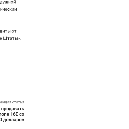
здушной
тическим
ащиты от
е Штаты».
ующая статья
а продавать
hone 16E со
0 долларов