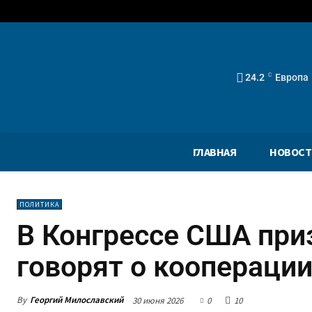
24.2
C
Европа
ГЛАВНАЯ
НОВОСТ
ПОЛИТИКА
В Конгрессе США приз
говорят о коопераци
By
Георгий Милославский
30 июня 2026
0
10