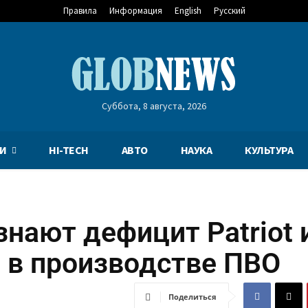
Правила
Информация
English
Русский
Суббота, 8 августа, 2026
И
HI-TECH
АВТО
НАУКА
КУЛЬТУРА
нают дефицит Patriot 
и в производстве ПВО
Поделиться