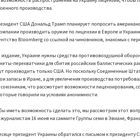
военного производства.
президент США Дональд Трамп планирует попросить американ
мпании производить оружие по лицензии в Европе и Украине
нтство Bloomberg со ссылкой на чиновников, знакомых с пер
о издание, Украине нужны средства противовоздушной оборон
кеты-перехватчики для сбития российских баллистических ра
ут производить только США. Но поскольку Соединенные Шта
ои запасы в Иране, а для увеличения производства потребова
л союзникам, что рассмотрит возможности лицензирования, 
оторые говорили на условиях анонимности.
бы иметь возможность сделать это, мы рассмотрим этот вопр
 журналистам 16 июня на саммите Группы семи в Эвиане, Фран
сяце президент Украины обратился с письмом к президенту 