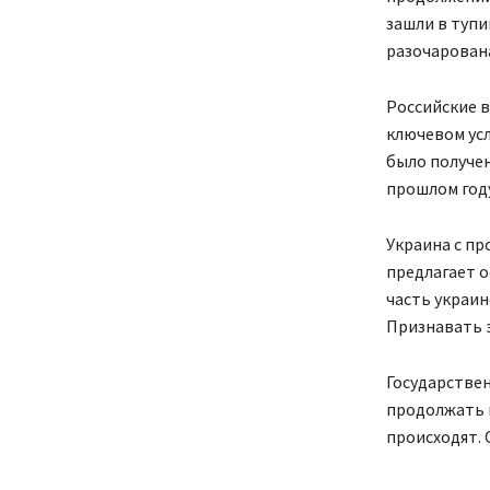
зашли в тупи
разочарована
Российские в
ключевом усл
было получен
прошлом году
Украина с пр
предлагает о
часть украин
Признавать э
Государствен
продолжать п
происходят.