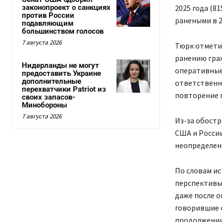
законопроект о санкциях
2025 года (8
против России
ранеными в 2
подавляющим
большинством голосов
7 августа 2026
Тюрк отметил
ранению граж
Нидерланды не могут
оперативные
предоставить Украине
дополнительные
ответственн
перехватчики Patriot из
повторение п
своих запасов-
Минобороны
7 августа 2026
Из-за обост
США и России
неопределен
По словам ис
перспективы
даже после о
говорившие с
продолжении 