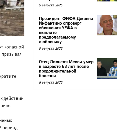
9 августа 2026
Президент ФИФА Джанни
Инфантино опроверг
обвинения УЕФА в
выплате
предполагаемому
любовнику
от «опасной
9 августа 2026
, призывая
Отец Лионеля Месси умер
в возрасте 68 лет после
продолжительной
кратите
болезни
8 августа 2026
ых действий
аине.
аненых
й период