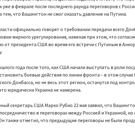
к уже в феврале после последнего раунда переговоров с Росси
 тем, что Вашингтон не смог оказать давление на Путина.
ласти официально говорят о требовании передачи всего Донб
овии мирного урегулирования, намекая при этом, что согласие
о от президента США во время его встречи с Путиным в Анко
.
ошлого года после того, как США начали выступать в роли пос
становить боевые действия по линии фронта – в этом случае
ского Донбасса, но не весь этот регион, останутся под контро
то юридически Украина не намерена.
ный секретарь США Марко Рубио 22 мая заявил, что Вашингто
осредничество в переговорах между Россией и Украиной, но 
 Он также отметил, что предыдущие переговоры не были прод