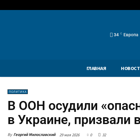
34
C
Европа
ГЛАВНАЯ
НОВОСТ
ПОЛИТИКА
В ООН осудили «опас
в Украине, призвали 
By
Георгий Милославский
29 мая 2026
0
32