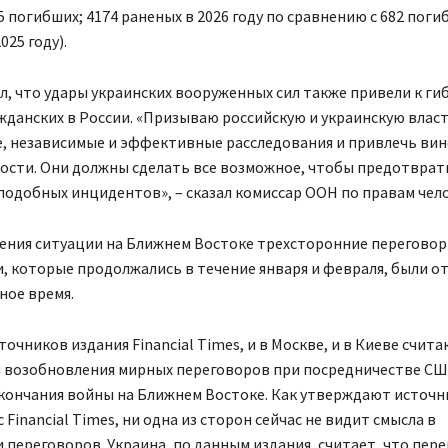
15 погибших; 4174 раненых в 2026 году по сравнению с 682 поги
025 году).
, что удары украинских вооруженных сил также привели к гиб
данских в России. «Призываю российскую и украинскую влас
, независимые и эффективные расследования и привлечь вин
ости. Они должны сделать все возможное, чтобы предотврат
одобных инцидентов», – сказал комиссар ООН по правам чело
рения ситуации на Ближнем Востоке трехсторонние переговор
, которые продолжались в течение января и февраля, были о
ное время.
точников издания Financial Times, и в Москве, и в Киеве счита
 возобновления мирных переговоров при посредничестве СШ
кончания войны на Ближнем Востоке. Как утверждают источн
 Financial Times, ни одна из сторон сейчас не видит смысла в
переговоров. Украина, по данным издания, считает, что пер