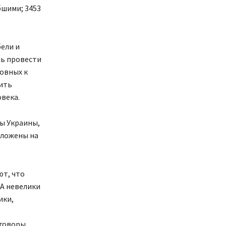
бшими; 3453
ели и
ть провести
овных к
ить
века.
ы Украины,
тложены на
ют, что
А невелики
ики,
еговоры