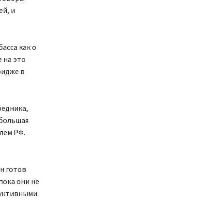
ей, и
асса как о
 на это
ридже в
редника,
 большая
лем РФ.
н готов
пока они не
уктивными.