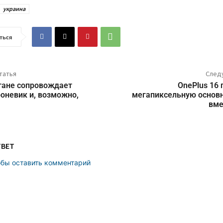
украина
ться
татья
След
тане сопровождает
OnePlus 16 
роневик и, возможно,
мегапиксельную основ
вме
ТВЕТ
обы оставить комментарий