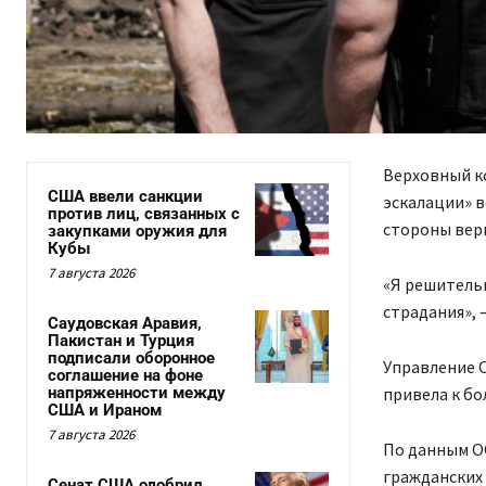
Верховный к
США ввели санкции
эскалации» в
против лиц, связанных с
стороны верн
закупками оружия для
Кубы
7 августа 2026
«Я решитель
страдания», 
Саудовская Аравия,
Пакистан и Турция
подписали оборонное
Управление О
соглашение на фоне
напряженности между
привела к бо
США и Ираном
7 августа 2026
По данным ОО
гражданских 
Сенат США одобрил