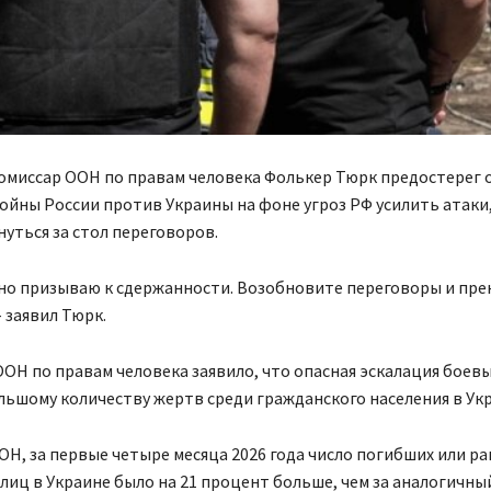
омиссар ООН по правам человека Фолькер Тюрк предостерег 
ойны России против Украины на фоне угроз РФ усилить атаки
уться за стол переговоров.
но призываю к сдержанности. Возобновите переговоры и пре
– заявил Тюрк.
ОН по правам человека заявило, что опасная эскалация боев
льшому количеству жертв среди гражданского населения в Укр
Н, за первые четыре месяца 2026 года число погибших или р
лиц в Украине было на 21 процент больше, чем за аналогичны