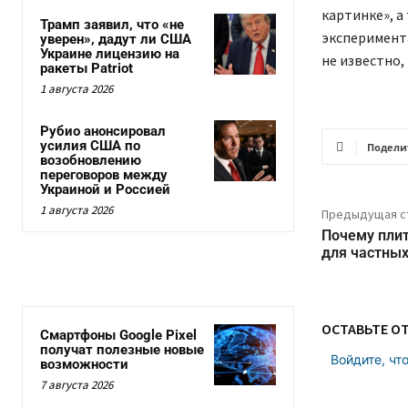
картинке», а
Трамп заявил, что «не
эксперимента
уверен», дадут ли США
Украине лицензию на
не известно,
ракеты Patriot
1 августа 2026
Рубио анонсировал
усилия США по
Подели
возобновлению
переговоров между
Украиной и Россией
1 августа 2026
Предыдущая с
Почему плит
для частных
ОСТАВЬТЕ О
Смартфоны Google Pixel
получат полезные новые
Войдите, чт
возможности
7 августа 2026