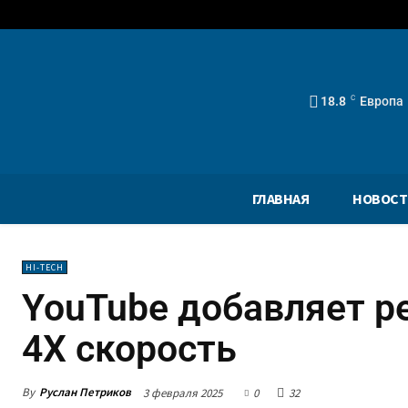
18.8
C
Европа
ГЛАВНАЯ
НОВОСТ
HI-TECH
YouTube добавляет р
4X скорость
By
Руслан Петриков
3 февраля 2025
0
32