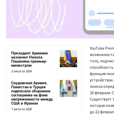
YouTube Pre
Президент Армении
возможность 
назначил Никола
того, подпис
Пашиняна премьер-
министром
способность 
2 августа 2026
функция позв
устройствах 
Саудовская Аравия,
поиска опре
Пакистан и Турция
подписали оборонное
26 февраля. 
соглашение на фоне
Существует т
напряженности между
США и Ираном
которая позв
7 августа 2026
до 22 феврал