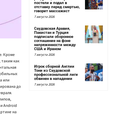
постели и подал в
отставку перед смертью,
говорит массажист
7 августа 2026
Саудовская Аравия,
Пакистан и Турция
подписали оборонное
соглашение на фоне
напряженности между
США и Ираном
e. Кроме
7 августа 2026
 таким как
Игрок сборной Англии
ентальная
Тони из Саудовской
мобильных
профессиональной лиги
обвинен в нападении
а или
7 августа 2026
тирована до
евраля.
липов,
и Android
артине на