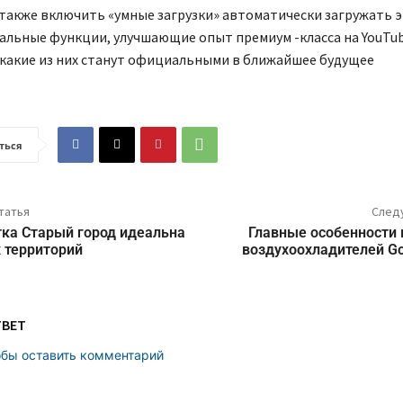
 также включить «умные загрузки» автоматически загружать 
льные функции, улучшающие опыт премиум -класса на YouTub
 какие из них станут официальными в ближайшее будущее
ться
татья
След
ка Старый город идеальна
Главные особенности 
 территорий
воздухоохладителей Go
ТВЕТ
обы оставить комментарий