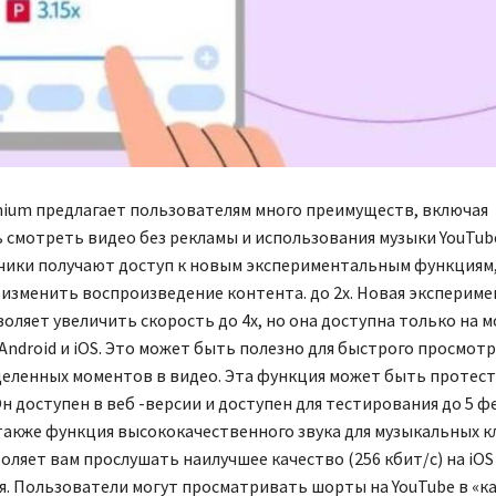
mium предлагает пользователям много преимуществ, включая
смотреть видео без рекламы и использования музыки YouTub
чики получают доступ к новым экспериментальным функциям,
изменить воспроизведение контента. до 2x. Новая эксперим
оляет увеличить скорость до 4x, но она доступна только на 
Android и iOS. Это может быть полезно для быстрого просмотр
деленных моментов в видео. Эта функция может быть протес
Он доступен в веб -версии и доступен для тестирования до 5 ф
акже функция высококачественного звука для музыкальных к
оляет вам прослушать наилучшее качество (256 кбит/с) на iOS 
я. Пользователи могут просматривать шорты на YouTube в «к