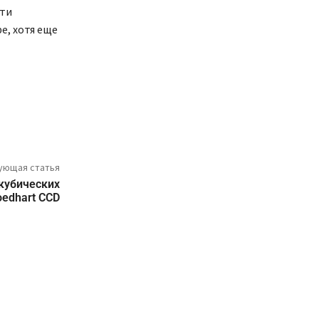
эти
e, хотя еще
ующая статья
кубических
edhart CCD