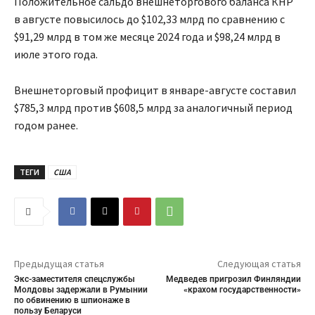
Положительное сальдо внешнеторгового баланса КНР
в августе повысилось до $102,33 млрд по сравнению с
$91,29 млрд в том же месяце 2024 года и $98,24 млрд в
июле этого года.
Внешнеторговый профицит в январе-августе составил
$785,3 млрд против $608,5 млрд за аналогичный период
годом ранее.
ТЕГИ
США
Предыдущая статья
Следующая статья
Экс-заместителя спецслужбы
Медведев пригрозил Финляндии
Молдовы задержали в Румынии
«крахом государственности»
по обвинению в шпионаже в
пользу Беларуси