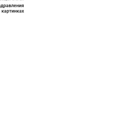
оздравления
в картинках