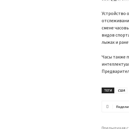
Устройство 
отслеживани
смене часовы
видов спорта
лыжах и раке
Часы также п
интеллектуа
Предваритель
ТЕГИ
США
Подели
Предыдущая с