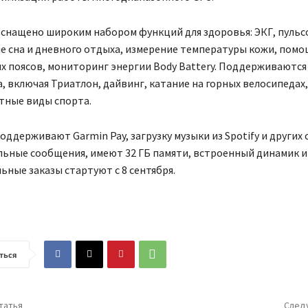
оснащено широким набором функций для здоровья: ЭКГ, пульс
е сна и дневного отдыха, измерение температуры кожи, помо
х поясов, мониторинг энергии Body Battery. Поддерживаются 
, включая Триатлон, дайвинг, катание на горных велосипедах,
тные виды спорта.
оддерживают Garmin Pay, загрузку музыки из Spotify и других 
льные сообщения, имеют 32 ГБ памяти, встроенный динамик и
ные заказы стартуют с 8 сентября.
ться
татья
След