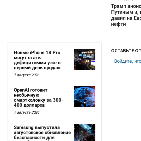
Трамп анонс
Путиным и, 
давил на Ев
нефти
ОСТАВЬТЕ О
Новые iPhone 18 Pro
могут стать
Войдите, чт
дефицитными уже в
первый день продаж
7 августа 2026
OpenAI готовит
необычную
смартколонку за 300-
400 долларов
7 августа 2026
Samsung выпустила
августовское обновление
безопасности для