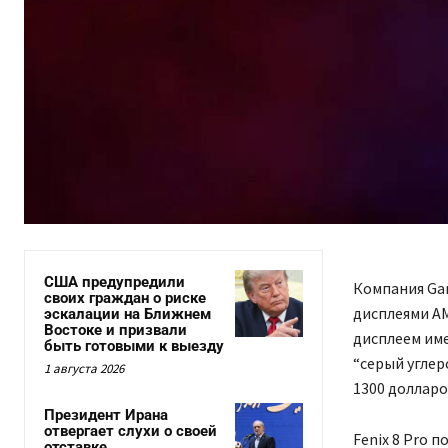
США предупредили
Компания Gar
своих граждан о риске
дисплеями AM
эскалации на Ближнем
Востоке и призвали
дисплеем им
быть готовыми к выезду
“серый углер
1 августа 2026
1300 долларо
Президент Ирана
отвергает слухи о своей
Fenix 8 Pro 
отставке