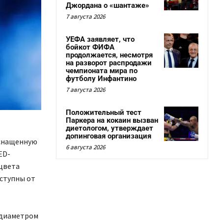
Джордана о «шантаже»
7 августа 2026
УЕФА заявляет, что
бойкот ФИФА
продолжается, несмотря
на разворот распродажи
чемпионата мира по
футболу Инфантино
7 августа 2026
Положительный тест
Паркера на кокаин вызван
диетологом, утверждает
допинговая организация
 оснащенную
6 августа 2026
ED-
цвета
оступны от
ь диаметром