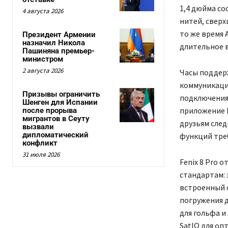
1,4 дюйма со
4 августа 2026
нитей, сверх
то же время
Президент Армении
назначил Никола
длительное в
Пашиняна премьер-
министром
2 августа 2026
Часы поддер
коммуникаци
Призывы ограничить
подключения 
Шенген для Испании
приложение M
после прорыва
мигрантов в Сеуту
друзьям след
вызвали
дипломатический
функций треб
конфликт
31 июля 2026
Fenix 8 Pro
стандартам: 
встроенный 
погружения д
для гольфа и
SatIQ для о