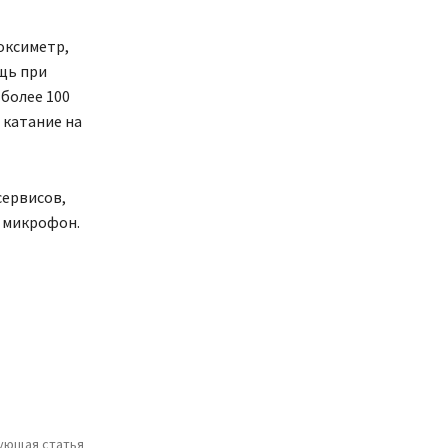
оксиметр,
щь при
более 100
 катание на
сервисов,
 микрофон.
ующая статья