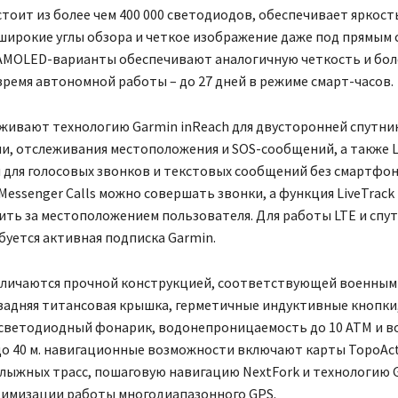
стоит из более чем 400 000 светодиодов, обеспечивает яркост
широкие углы обзора и четкое изображение даже под прямым 
 AMOLED-варианты обеспечивают аналогичную четкость и бол
ремя автономной работы – до 27 дней в режиме смарт-часов.
живают технологию Garmin inReach для двусторонней спутни
и, отслеживания местоположения и SOS-сообщений, а также L
для голосовых звонков и текстовых сообщений без смартфон
essenger Calls можно совершать звонки, а функция LiveTrack
ить за местоположением пользователя. Для работы LTE и спу
уется активная подписка Garmin.
 отличаются прочной конструкцией, соответствующей военным
задняя титансовая крышка, герметичные индуктивные кнопки
светодиодный фонарик, водонепроницаемость до 10 АТМ и 
о 40 м. навигационные возможности включают карты TopoAct
 лыжных трасс, пошаговую навигацию NextFork и технологию 
птимизации работы многодиапазонного GPS.