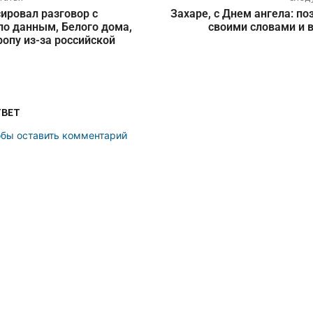
ировал разговор с
Захаре, с Днем ангела: п
по данным, Белого дома,
своими словами и 
ропу из-за российской
ТВЕТ
обы оставить комментарий