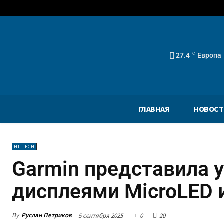
27.4
C
Европа
ГЛАВНАЯ
НОВОСТ
HI-TECH
Garmin представила у
дисплеями MicroLED
By
Руслан Петриков
5 сентября 2025
0
20