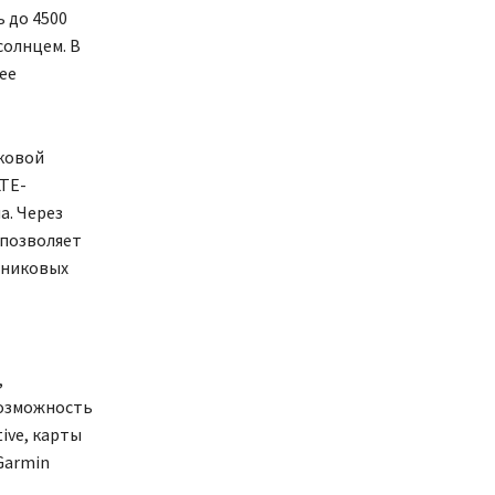
ь до 4500
солнцем. В
ее
ковой
TE-
а. Через
 позволяет
тниковых
,
возможность
ive, карты
Garmin