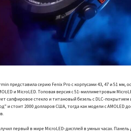
min представила серию Fenix Pro с корпусами 43, 47 и 51 мм,
OLED и MicroLED. Топовая версия с 51-миллиметровым MicroL
еет сапфировое стекло и титановый безель с DLC-покрытием 
од” и стоит 2000 долларов США, тогда как модели с AMOLED д
в.
получил первый в мире MicroLED-дисплей в умных часах. Панел