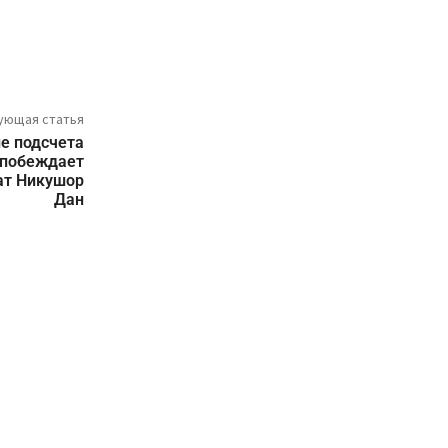
ующая статья
е подсчета
 побеждает
ат Никушор
Дан