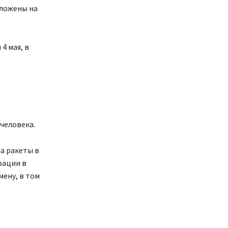
оложены на
4 мая, в
человека.
а ракеты в
рации в
мену, в том