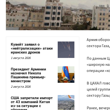
Армия оборо
Кувейт заявил о
сектора Газа
«нейтрализации» атаки
иранских дронов
1 августа 2026
По данным ЦА
«широкую наз
Президент Армении
операции «к
назначил Никола
Пашиняна премьер-
министром
В ЦАХАЛ гово
2 августа 2026
целей группи
сектору Газы
США запретили импорт
от 43 компаний Китая
из-за ситуации с
Ранее, вечер
уйгурами