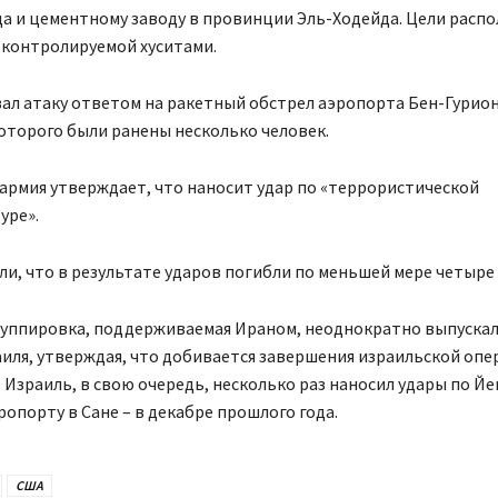
а и цементному заводу в провинции Эль-Ходейда. Цели расп
 контролируемой хуситами.
ал атаку ответом на ракетный обстрел аэропорта Бен-Гурион 
оторого были ранены несколько человек.
армия утверждает, что наносит удар по «террористической
уре».
ли, что в результате ударов погибли по меньшей мере четыре 
руппировка, поддерживаемая Ираном, неоднократно выпускал
иля, утверждая, что добивается завершения израильской опе
. Израиль, в свою очередь, несколько раз наносил удары по Йе
эропорту в Сане – в декабре прошлого года.
США