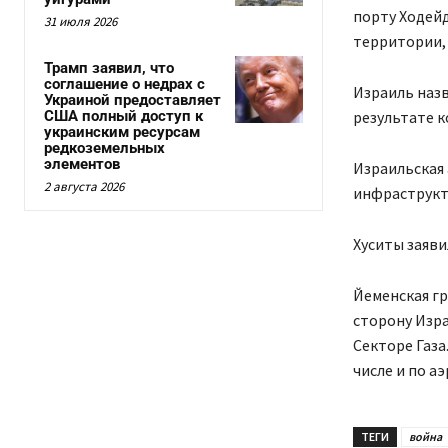
порту Ходейд
31 июля 2026
территории,
Трамп заявил, что
соглашение о недрах с
Израиль назв
Украиной предоставляет
США полный доступ к
результате к
украинским ресурсам
редкоземельных
элементов
Израильская 
2 августа 2026
инфраструкт
Хуситы заяви
Йеменская г
сторону Изра
Секторе Газа
числе и по а
ТЕГИ
война