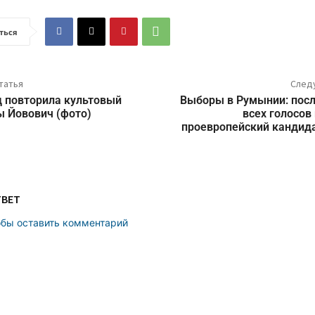
ться
татья
След
 повторила культовый
Выборы в Румынии: посл
 Йовович (фото)
всех голосов
проевропейский кандид
ТВЕТ
обы оставить комментарий