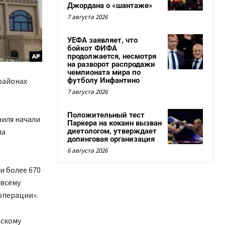
Джордана о «шантаже»
7 августа 2026
УЕФА заявляет, что
бойкот ФИФА
продолжается, несмотря
на разворот распродажи
чемпионата мира по
районах
футболу Инфантино
7 августа 2026
Положительный тест
аиля начали
Паркера на кокаин вызван
ла
диетологом, утверждает
допинговая организация
6 августа 2026
и более 670
 всему
операции».
нскому