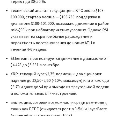
теряют до 30-50 %.
технический анализ: текущая цена BTC около $108-
109 000, стартер месяца — $108 253. поддержка в
диапазоне $100-101 000, возможно движение в район
mid‑$90 k при неблагоприятных условиях. Однако RSI
указывает на скрытое бычье расхождение и
вероятность восстановления до новых ATH в
течение 4-6 недель.
Ethereum: прогнозируется движение в диапазоне от
$4 428 до $5 331 в сентябре.
XRP: текущий курс $2,75. возможны два сценария:
падение до $2,50–2,60 (-10% максимум) или отскок до
$3,70 и даже до $4 при выходе из треугольной модели
и положительных ETF-настроениях.
альткоины: созрели возможности среди мем-монет,
таких как PEPE (ожидается рост в 3-5×) и LayerBrett
(в пресейле, потенциально 100×).