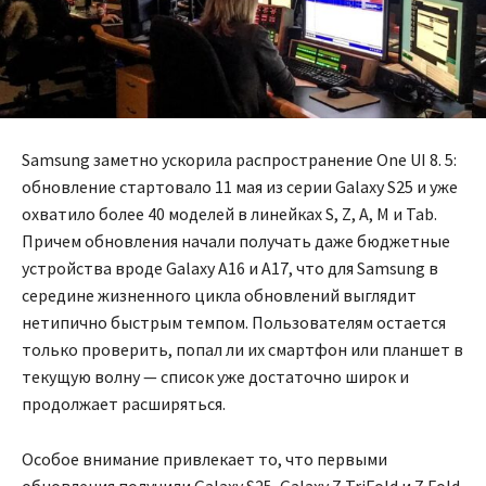
Samsung заметно ускорила распространение One UI 8. 5:
обновление стартовало 11 мая из серии Galaxy S25 и уже
охватило более 40 моделей в линейках S, Z, A, M и Tab.
Причем обновления начали получать даже бюджетные
устройства вроде Galaxy A16 и A17, что для Samsung в
середине жизненного цикла обновлений выглядит
нетипично быстрым темпом. Пользователям остается
только проверить, попал ли их смартфон или планшет в
текущую волну — список уже достаточно широк и
продолжает расширяться.
Особое внимание привлекает то, что первыми
обновления получили Galaxy S25, Galaxy Z TriFold и Z Fold