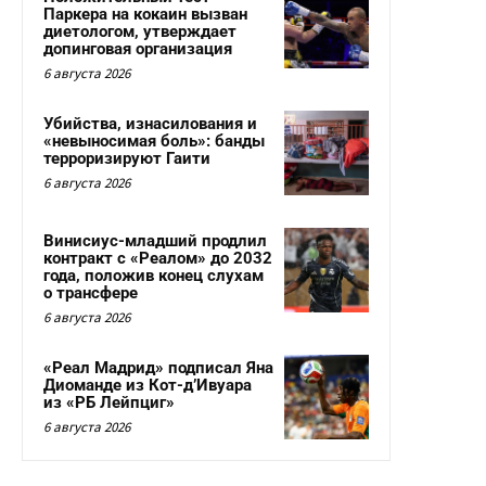
Паркера на кокаин вызван
диетологом, утверждает
допинговая организация
6 августа 2026
Убийства, изнасилования и
«невыносимая боль»: банды
терроризируют Гаити
6 августа 2026
Винисиус-младший продлил
контракт с «Реалом» до 2032
года, положив конец слухам
о трансфере
6 августа 2026
«Реал Мадрид» подписал Яна
Диоманде из Кот-д’Ивуара
из «РБ Лейпциг»
6 августа 2026