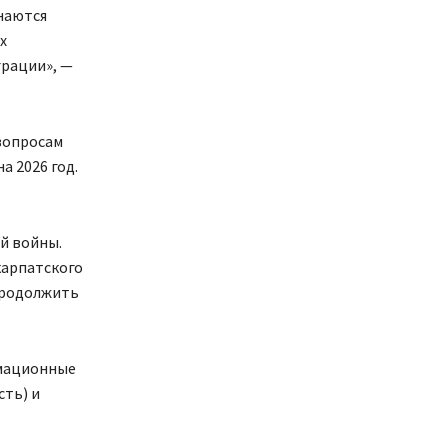
инаются
х
грации», —
вопросам
 2026 год.
й войны.
карпатского
продолжить
умационные
сть) и