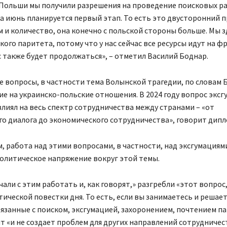
Польши мы получили разрешения на проведение поисковых ра
на июнь планируется первый этап. То есть это двусторонний п
 и количество, она конечно с польской стороны больше. Мы з
кого паритета, потому что у нас сейчас все ресурсы идут на ф
 также будет продолжаться», – отметил Василий Боднар.
 вопросы, в частности тема Волынской трагедии, по словам 
е на украинско-польские отношения. В 2024 году вопрос экс
лиял на весь спектр сотрудничества между странами – «от
о диалога до экономического сотрудничества», говорит дипл
м, работа над этими вопросами, в частности, над эксгумациям
олитическое напряжение вокруг этой темы.
чали с этим работать и, как говорят,» разгребли «этот вопрос
тической повестки дня. То есть, если вы занимаетесь и решае
язанные с поиском, эксгумацией, захоронением, почтением па
т «и не создает проблем для других направлений сотрудничес