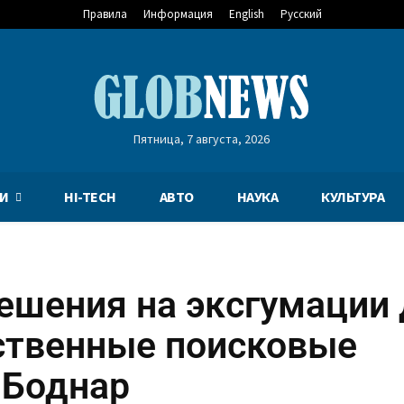
Правила
Информация
English
Русский
Пятница, 7 августа, 2026
И
HI-TECH
АВТО
НАУКА
КУЛЬТУРА
ешения на эксгумации
ственные поисковые
 Боднар