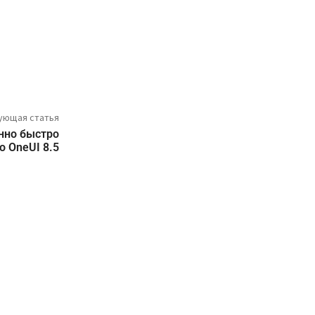
ующая статья
нно быстро
о OneUI 8.5