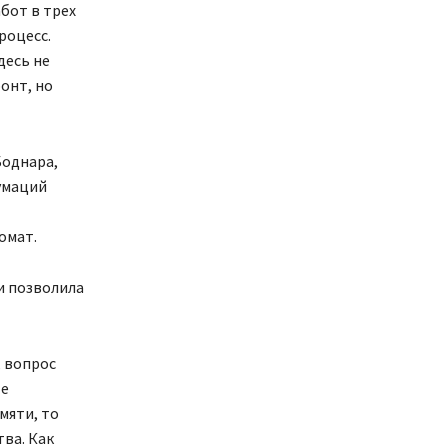
бот в трех
роцесс.
десь не
ронт, но
Боднара,
гумаций
омат.
и позволила
, вопрос
те
мяти, то
тва. Как