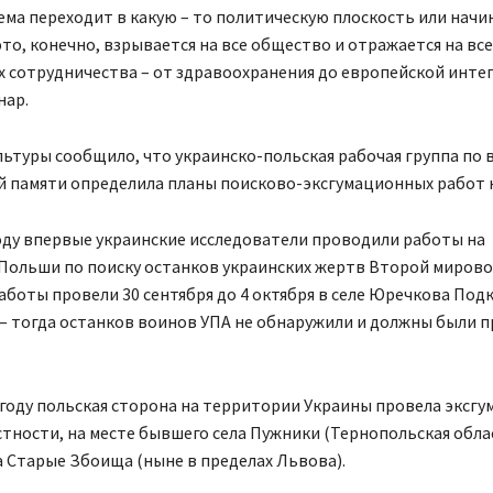
ема переходит в какую – то политическую плоскость или нач
это, конечно, взрывается на все общество и отражается на все
 сотрудничества – от здравоохранения до европейской инте
нар.
ьтуры сообщило, что украинско-польская рабочая группа по 
 памяти определила планы поисково-эксгумационных работ на
оду впервые украинские исследователи проводили работы на
Польши по поиску останков украинских жертв Второй мирово
боты провели 30 сентября до 4 октября в селе Юречкова Под
— тогда останков воинов УПА не обнаружили и должны были 
 году польская сторона на территории Украины провела эксг
стности, на месте бывшего села Пужники (Тернопольская обла
 Старые Збоища (ныне в пределах Львова).