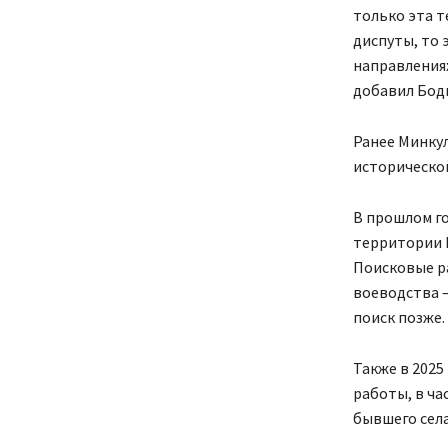
только эта т
диспуты, то 
направлениях
добавил Бод
Ранее Минкул
исторической
В прошлом г
территории 
Поисковые ра
воеводства 
поиск позже.
Также в 2025
работы, в ча
бывшего села