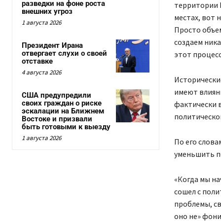
разведки на фоне роста
территории 
внешних угроз
местах, вот 
1 августа 2026
Просто объем
создаем ника
Президент Ирана
отвергает слухи о своей
этот процесс
отставке
4 августа 2026
Исторические
имеют влияни
США предупредили
своих граждан о риске
фактически в
эскалации на Ближнем
политическог
Востоке и призвали
быть готовыми к выезду
1 августа 2026
По его слова
уменьшить п
«Когда мы на
сошел с поли
проблемы, св
оно не» фони