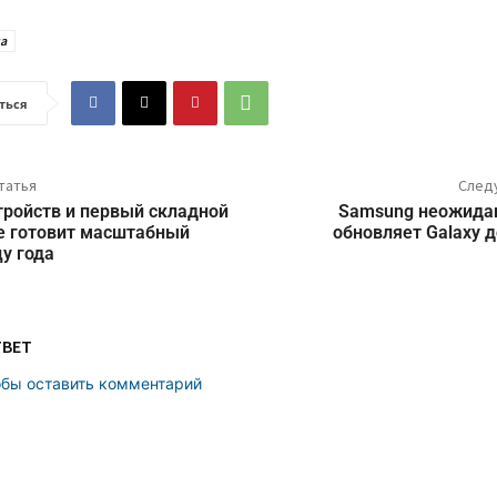
а
ться
татья
След
тройств и первый складной
Samsung неожида
le готовит масштабный
обновляет Galaxy д
цу года
ТВЕТ
обы оставить комментарий