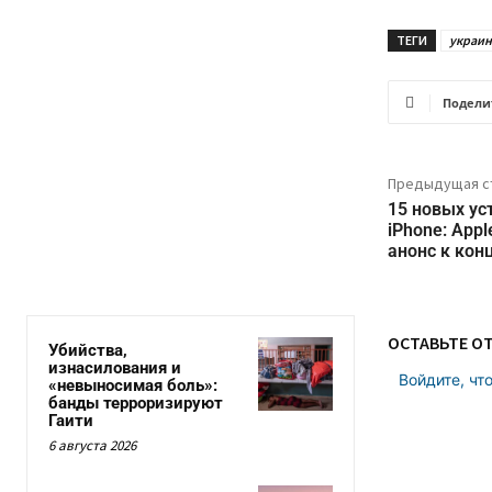
ТЕГИ
украин
Подели
Предыдущая с
15 новых ус
iPhone: App
анонс к кон
ОСТАВЬТЕ О
Убийства,
изнасилования и
Войдите, чт
«невыносимая боль»:
банды терроризируют
Гаити
6 августа 2026