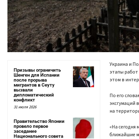
Украина и П
Призывы ограничить
этапы работ
Шенген для Испании
этом в интер
после прорыва
мигрантов в Сеуту
вызвали
дипломатический
По его слова
конфликт
эксгумаций в
31 июля 2026
на территор
Правительство Японии
провело первое
«На сегодня 
заседание
ближайшие ме
Национального совета