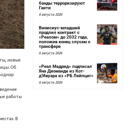
банды терроризируют
Гаити
6 августа 2026
Винисиус-младший
продлил контракт с
«Реалом» до 2032 года,
положив конец слухам о
трансфере
6 августа 2026
ты, новые
«Реал Мадрид» подписал
ицы. Об
Яна Диоманде из Кот-
Боднар.
д’Ивуара из «РБ Лейпциг»
6 августа 2026
оведение
вые работы
местах. В