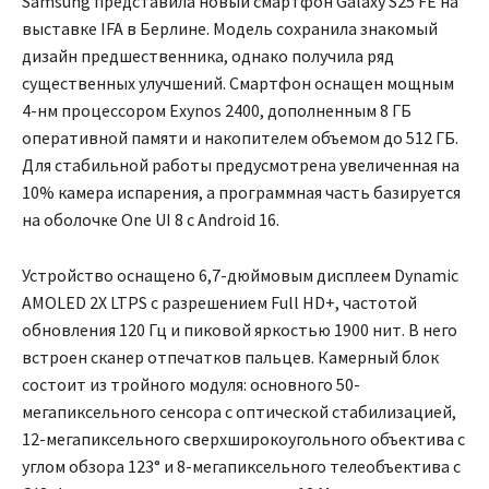
Samsung представила новый смартфон Galaxy S25 FE на
выставке IFA в Берлине. Модель сохранила знакомый
дизайн предшественника, однако получила ряд
существенных улучшений. Смартфон оснащен мощным
4-нм процессором Exynos 2400, дополненным 8 ГБ
оперативной памяти и накопителем объемом до 512 ГБ.
Для стабильной работы предусмотрена увеличенная на
10% камера испарения, а программная часть базируется
на оболочке One UI 8 с Android 16.
Устройство оснащено 6,7-дюймовым дисплеем Dynamic
AMOLED 2X LTPS с разрешением Full HD+, частотой
обновления 120 Гц и пиковой яркостью 1900 нит. В него
встроен сканер отпечатков пальцев. Камерный блок
состоит из тройного модуля: основного 50-
мегапиксельного сенсора с оптической стабилизацией,
12-мегапиксельного сверхширокоугольного объектива с
углом обзора 123° и 8-мегапиксельного телеобъектива с