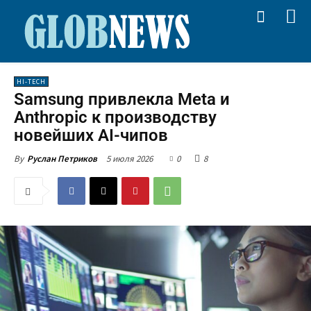
HI-TECH
Samsung привлекла Meta и
Anthropic к производству
новейших AI-чипов
5 июля 2026
0
8
By
Руслан Петриков