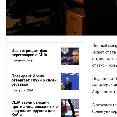
Первый склад
Иран отрицает факт
может стать 
переговоров с США
он, вероятно
3 августа 2026
статус и но
Президент Ирана
По данным 9
отвергает слухи о своей
отставке
«книжки» с м
4 августа 2026
Apple может 
США ввели санкции
В результате
против лиц, связанных с
закупками оружия для
более универ
Кубы