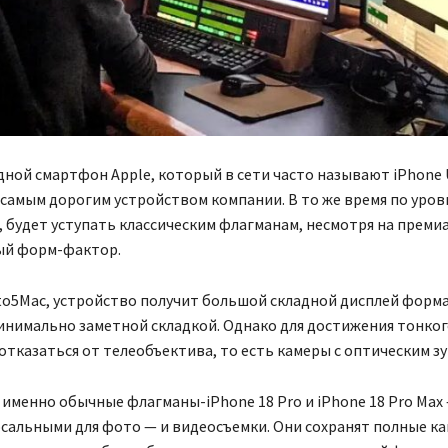
ной смартфон Apple, который в сети часто называют iPhone U
самым дорогим устройством компании. В то же время по уро
, будет уступать классическим флагманам, несмотря на прем
вый форм-фактор.
to5Mac, устройство получит большой складной дисплей форм
инимально заметной складкой. Однако для достижения тонког
отказаться от телеобъектива, то есть камеры с оптическим з
 именно обычные флагманы-iPhone 18 Pro и iPhone 18 Pro Max 
сальными для фото — и видеосъемки. Они сохранят полные ка