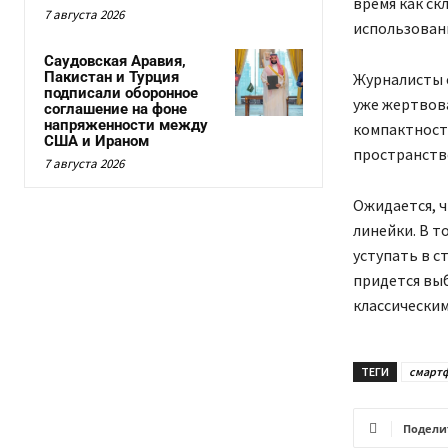
время как с
7 августа 2026
использован
Саудовская Аравия,
Пакистан и Турция
Журналисты с
подписали оборонное
уже жертвова
соглашение на фоне
напряженности между
компактност
США и Ираном
пространство
7 августа 2026
Ожидается, ч
линейки. В т
уступать в с
придется вы
классически
ТЕГИ
смарт
Подели