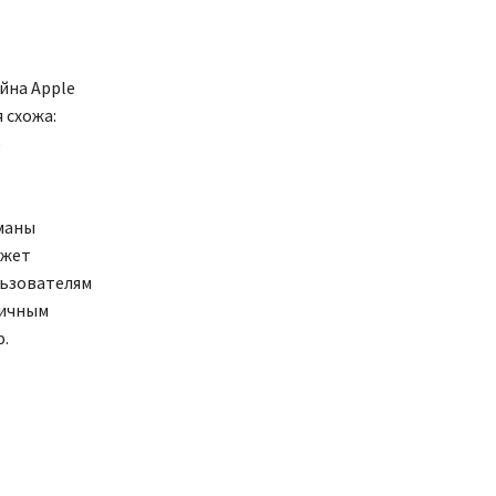
йна Apple
 схожа:
е
гманы
ожет
льзователям
тичным
.