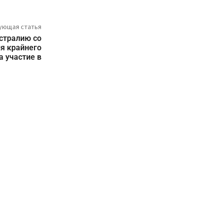
ующая статья
стралию со
ия крайнего
а участие в