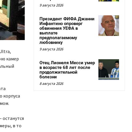
9 августа 2026
Президент ФИФА Джанни
Инфантино опроверг
обвинения УЕФА в
выплате
предполагаемому
любовнику
9 августа 2026
ltra,
вню камер
Отец Лионеля Месси умер
иальный
в возрасте 68 лет после
продолжительной
болезни
8 августа 2026
ата
о корпуса
умом.
– останутся
меры, в то