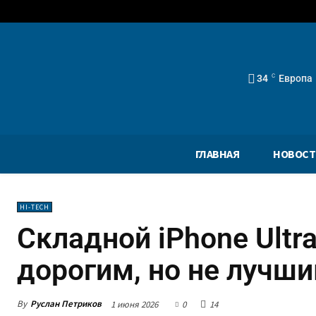
34
C
Европа
ГЛАВНАЯ
НОВОСТ
HI-TECH
Складной iPhone Ult
дорогим, но не лучш
By
Руслан Петриков
1 июня 2026
0
14