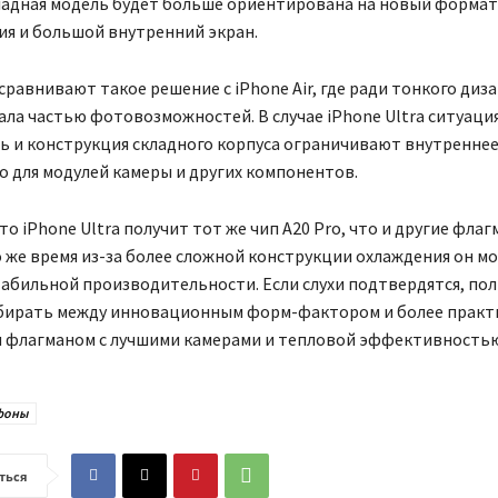
кладная модель будет больше ориентирована на новый формат
ия и большой внутренний экран.
равнивают такое решение с iPhone Air, где ради тонкого диза
ла частью фотовозможностей. В случае iPhone Ultra ситуация
ь и конструкция складного корпуса ограничивают внутренне
 для модулей камеры и других компонентов.
то iPhone Ultra получит тот же чип A20 Pro, что и другие фла
о же время из-за более сложной конструкции охлаждения он м
табильной производительности. Если слухи подтвердятся, по
бирать между инновационным форм-фактором и более прак
м флагманом с лучшими камерами и тепловой эффективностью
фоны
ться