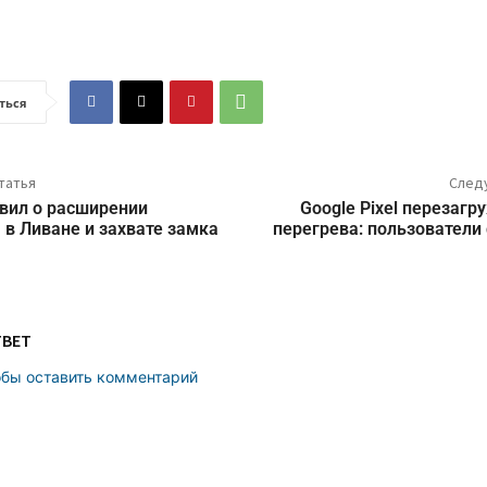
ться
татья
След
вил о расширении
Google Pixel перезагр
 в Ливане и захвате замка
перегрева: пользователи
ТВЕТ
обы оставить комментарий