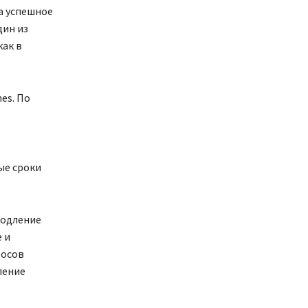
а успешное
дин из
как в
es. По
ые сроки
родление
 и
росов
ление