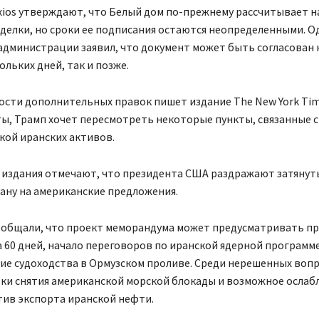
xios утверждают, что Белый дом по-прежнему рассчитывает н
делки, но сроки ее подписания остаются неопределенными. О
дминистрации заявил, что документ может быть согласован 
ольких дней, так и позже.
сти дополнительных правок пишет издание The New York Tim
ы, Трамп хочет пересмотреть некоторые пункты, связанные с
кой иранских активов.
 издания отмечают, что президента США раздражают затянут
ану на американские предложения.
ообщали, что проект меморандума может предусматривать п
 60 дней, начало переговоров по иранской ядерной программе
ие судоходства в Ормузском проливе. Среди нерешенных воп
ки снятия американской морской блокады и возможное ослаб
тив экспорта иранской нефти.