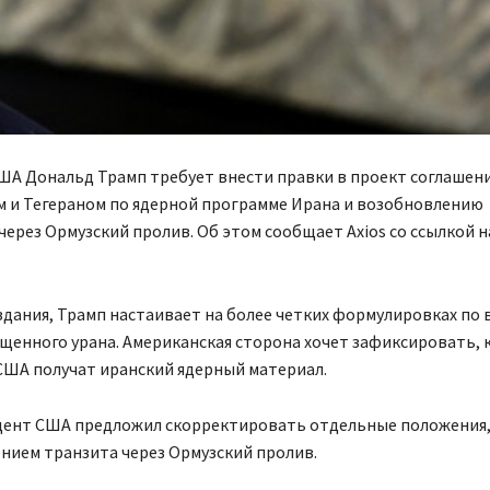
ША Дональд Трамп требует внести правки в проект соглашен
 и Тегераном по ядерной программе Ирана и возобновлению
через Ормузский пролив. Об этом сообщает Axios со ссылкой н
дания, Трамп настаивает на более четких формулировках по 
енного урана. Американская сторона хочет зафиксировать, к
США получат иранский ядерный материал.
дент США предложил скорректировать отдельные положения,
нием транзита через Ормузский пролив.