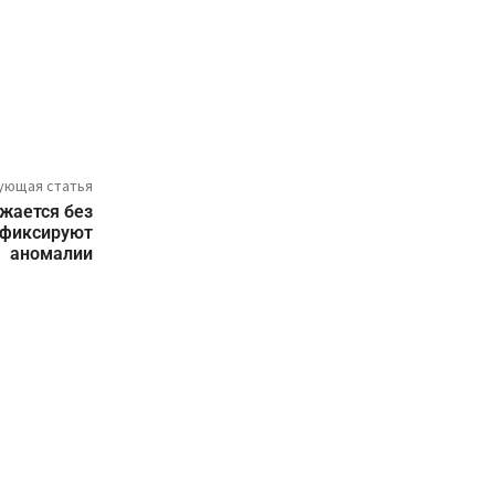
ующая статья
ужается без
 фиксируют
аномалии