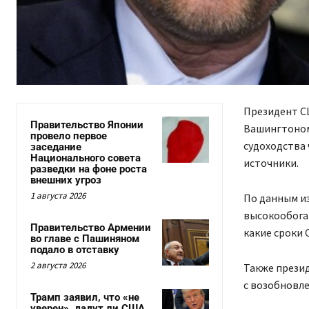
Президент С
Правительство Японии
Вашингтоном
провело первое
судоходства 
заседание
Национального совета
источники.
разведки на фоне роста
внешних угроз
1 августа 2026
По данным из
высокообогащ
Правительство Армении
какие сроки 
во главе с Пашиняном
подало в отставку
2 августа 2026
Также прези
с возобновле
Трамп заявил, что «не
уверен», дадут ли США