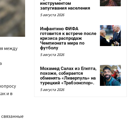
инструментом
запугивания населения
5 августа 2026
Инфантино ФИФА
готовится к встрече после
кризиса распродаж
Чемпионата мира по
ия между
футболу
5 августа 2026
а
Мохамед Салах из Египта,
похоже, собирается
обменять «Ливерпуль» на
турецкий «Трабзонспор».
вопросу
5 августа 2026
ак и в
 связанные