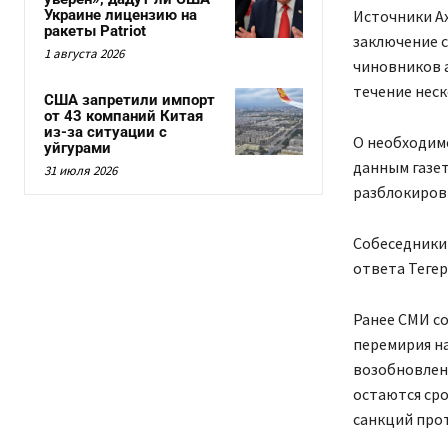
Украине лицензию на
Источники A
ракеты Patriot
заключение с
1 августа 2026
чиновников а
течение неск
США запретили импорт
от 43 компаний Китая
из-за ситуации с
О необходимо
уйгурами
данным газет
31 июля 2026
разблокиров
Собеседники
ответа Тегер
Ранее СМИ с
перемирия на
возобновлен
остаются сро
санкций про