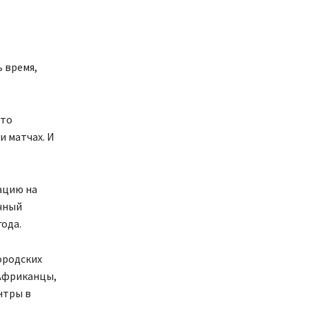
ь время,
сто
и матчах. И
ацию на
очный
ода.
ородских
 Африканцы,
нтры в