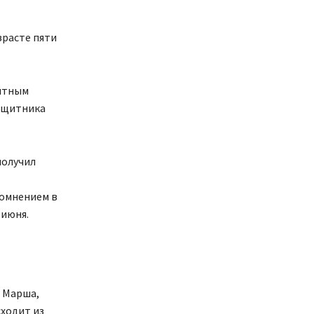
зрасте пяти
пытным
защитника
получил
в
сомнением в
 июня.
 Марша,
ходит из