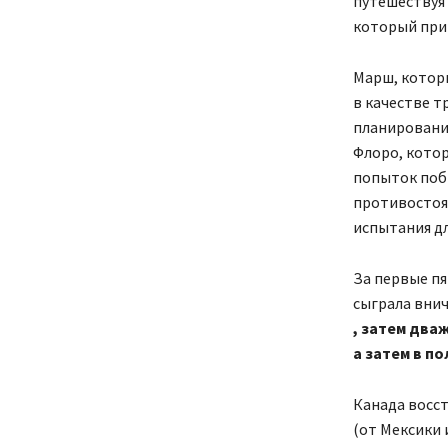
путешествуя 
который прив
Марш, которы
в качестве т
планировани
Флоро, котор
попыток поби
противостоян
испытания дл
За первые пя
сыграла вни
, затем два
а затем в п
Канада восст
(от Мексики 