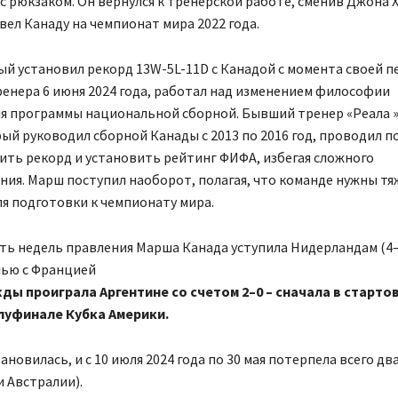
с рюкзаком. Он вернулся к тренерской работе, сменив Джона 
ел Канаду на чемпионат мира 2022 года.
й установил рекорд 13W-5L-11D с Канадой с момента своей п
ренера 6 июня 2024 года, работал над изменением философии
я программы национальной сборной. Бывший тренер «Реала 
ый руководил сборной Канады с 2013 по 2016 год, проводил п
ть рекорд и установить рейтинг ФИФА, избегая сложного
ия. Марш поступил наоборот, полагая, что команде нужны т
я подготовки к чемпионату мира.
ть недель правления Марша Канада уступила Нидерландам (4–
чью с Францией
жды проиграла Аргентине со счетом 2–0 – сначала в старто
олуфинале Кубка Америки.
ановилась, и с 10 июля 2024 года по 30 мая потерпела всего д
и Австралии).