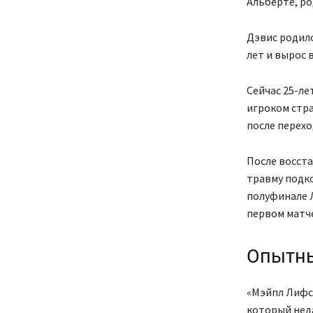
Альберте, р
Дэвис родилс
лет и вырос 
Сейчас 25-ле
игроком стра
после перехо
После восста
травму подко
полуфинале 
первом матче
Опытны
«Мэйпл Лифс
который неда