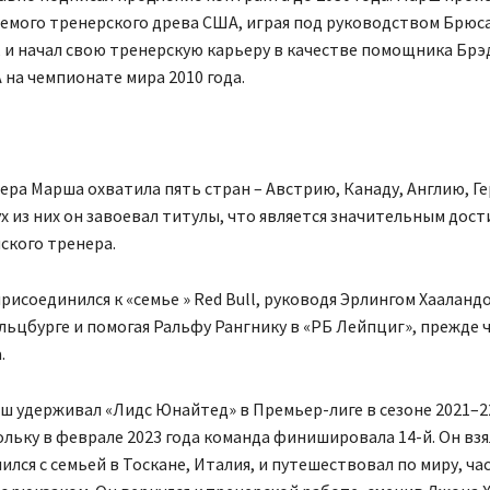
емого тренерского древа США, играя под руководством Брюс
 и начал свою тренерскую карьеру в качестве помощника Брэ
на чемпионате мира 2010 года.
ера Марша охватила пять стран – Австрию, Канаду, Англию, Г
ух из них он завоевал титулы, что является значительным дос
ского тренера.
рисоединился к «семье » Red Bull, руководя Эрлингом Хааланд
льцбурге и помогая Ральфу Рангнику в «РБ Лейпциг», прежде 
.
ш удерживал «Лидс Юнайтед» в Премьер-лиге в сезоне 2021–22
ольку в феврале 2023 года команда финишировала 14-й. Он вз
лился с семьей в Тоскане, Италия, и путешествовал по миру, ча