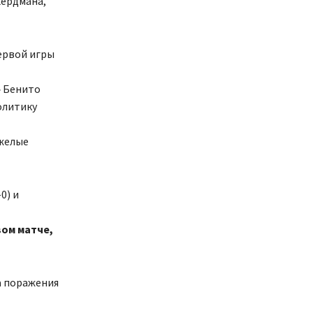
Хердмана,
ервой игры
» Бенито
олитику
яжелые
0) и
вом матче,
ва поражения