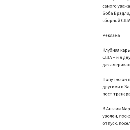
самого уважа
Боба Брэдли,
сборной США 
Реклама
Клубная карь
США – и в дв
для американ
Попутно он п
другими в За
пост тренера
В Англии Мар
уволен, поск
отпуск, посе