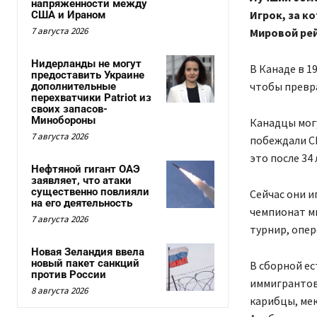
напряженности между
Игрок, за к
США и Ираном
7 августа 2026
Мировой ре
Нидерланды не могут
В Канаде в 1
предоставить Украине
чтобы превр
дополнительные
перехватчики Patriot из
своих запасов-
Минобороны
Канадцы могу
7 августа 2026
побеждали СШ
это после 34
Нефтяной гигант ОАЭ
заявляет, что атаки
существенно повлияли
Сейчас они 
на его деятельность
чемпионат ми
7 августа 2026
турнир, опер
Новая Зеландия ввела
новый пакет санкций
В сборной ес
против России
иммигрантов
8 августа 2026
карибцы, ме