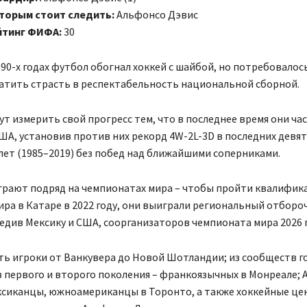
оторым стоит следить:
Альфонсо Дэвис
йтинг ФИФА:
30
990-х годах футбол обогнал хоккей с шайбой, но потребовалос
атить страсть в респектабельность национальной сборной.
т измерить свой прогресс тем, что в последнее время они ча
А, установив против них рекорд 4W-2L-3D в последних девят
 лет (1985–2019) без побед над ближайшими соперниками.
играют подряд на чемпионатах мира – чтобы пройти квалифик
ра в Катаре в 2022 году, они выиграли региональный отбор
едив Мексику и США, соорганизаторов чемпионата мира 2026 г
ть игроки от Ванкувера до Новой Шотландии; из сообществ г
 первого и второго поколения – франкоязычных в Монреале;
ксиканцы, южноамериканцы в Торонто, а также хоккейные це