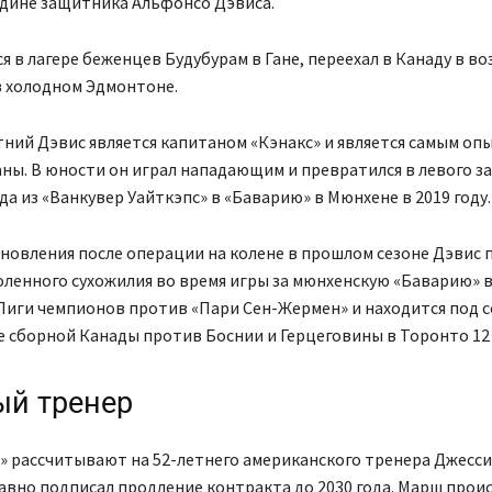
одине защитника Альфонсо Дэвиса.
я в лагере беженцев Будубурам в Гане, переехал в Канаду в во
в холодном Эдмонтоне.
тний Дэвис является капитаном «Кэнакс» и является самым о
ны. В юности он играл нападающим и превратился в левого 
да из «Ванкувер Уайткэпс» в «Баварию» в Мюнхене в 2019 году.
новления после операции на колене в прошлом сезоне Дэвис 
ленного сухожилия во время игры за мюнхенскую «Баварию» 
Лиги чемпионов против «Пари Сен-Жермен» и находится под 
 сборной Канады против Боснии и Герцеговины в Торонто 12
й тренер
» рассчитывают на 52-летнего американского тренера Джесси
вно подписал продление контракта до 2030 года. Марш проис