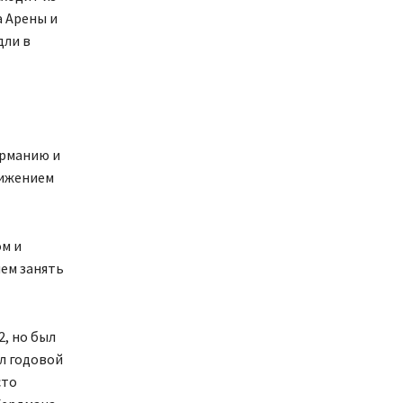
а Арены и
дли в
ерманию и
тижением
ом и
чем занять
, но был
ял годовой
сто