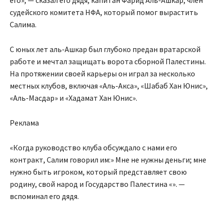
его», — сказал его дядя, капитан Фарид Аль-Ашкар, член
судейского комитета НФА, который помог вырастить
Салима.
С юных лет аль-Ашкар был глубоко предан вратарской
работе и мечтал защищать ворота сборной Палестины.
На протяжении своей карьеры он играл за несколько
местных клубов, включая «Аль-Акса», «Шабаб Хан Юнис»,
«Аль-Масдар» и «Хадамат Хан Юнис».
Реклама
«Когда руководство клуба обсуждало с нами его
контракт, Салим говорил им:» Мне не нужны деньги; мне
нужно быть игроком, который представляет свою
родину, свой народ и Государство Палестина «». —
вспоминал его дядя.