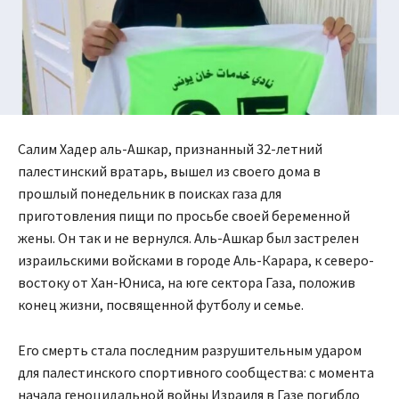
Салим Хадер аль-Ашкар, признанный 32-летний
палестинский вратарь, вышел из своего дома в
прошлый понедельник в поисках газа для
приготовления пищи по просьбе своей беременной
жены. Он так и не вернулся. Аль-Ашкар был застрелен
израильскими войсками в городе Аль-Карара, к северо-
востоку от Хан-Юниса, на юге сектора Газа, положив
конец жизни, посвященной футболу и семье.
Его смерть стала последним разрушительным ударом
для палестинского спортивного сообщества: с момента
начала геноцидальной войны Израиля в Газе погибло