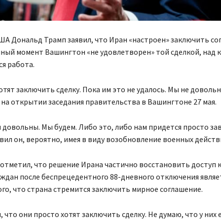
А Дональд Трамп заявил, что Иран «настроен» заключить со
нный момент Вашингтон «не удовлетворен» той сделкой, над 
ся работа.
отят заключить сделку. Пока им это не удалось. Мы не доволь
 на открытии заседания правительства в Вашингтоне 27 мая.
 довольны. Мы будем. Либо это, либо нам придется просто з
авил он, вероятно, имея в виду возобновление военных действ
отметил, что решение Ирана частично восстановить доступ 
аждан после беспрецедентного 88-дневного отключения являе
го, что страна стремится заключить мирное соглашение.
, что они просто хотят заключить сделку. Не думаю, что у них 