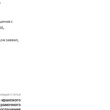
е
шения с
ША,
ь
ом заявил,
ующая статья
 иранского
 рамочного
соглашения