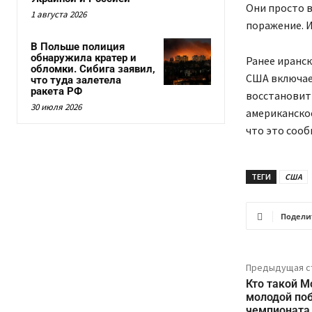
Они просто 
1 августа 2026
поражение. И
В Польше полиция
обнаружила кратер и
Ранее иранск
обломки. Сибига заявил,
США включае
что туда залетела
ракета РФ
восстановит
30 июля 2026
американское
что это сооб
ТЕГИ
США
Подели
Предыдущая с
Кто такой М
молодой по
чемпионата 