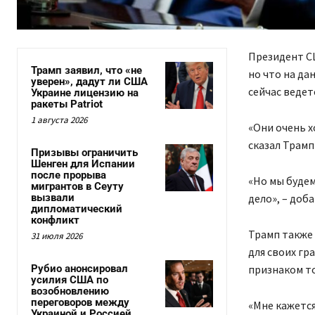
Президент СШ
Трамп заявил, что «не
но что на да
уверен», дадут ли США
сейчас ведет
Украине лицензию на
ракеты Patriot
1 августа 2026
«Они очень х
сказал Трамп
Призывы ограничить
Шенген для Испании
после прорыва
«Но мы будем
мигрантов в Сеуту
вызвали
дело», – доб
дипломатический
конфликт
Трамп также 
31 июля 2026
для своих гр
Рубио анонсировал
признаком то
усилия США по
возобновлению
переговоров между
«Мне кажется
Украиной и Россией