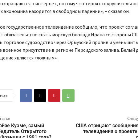
возвращаются в интернет, потому что терпят сокрушительно
х экономика находится в свободном падении», – сказал он.
ое государственное телевидение сообщило, что проект согла
т обязательство снять морскую блокаду Ирана со стороны С
ь торговое судоходство через Ормузский пролив и уменьшит
 военное присутствие в регионе Персидского залива. Белый д
щение является «ложным».
ться
татья
След
ойзе Куаме, самый
США отрицают сообщения
бедитель Открытого
телевидения о проекте
Франции с 1991 года?