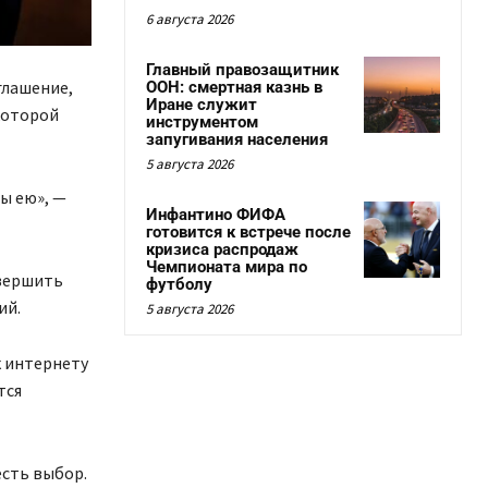
6 августа 2026
Главный правозащитник
глашение,
ООН: смертная казнь в
Иране служит
которой
инструментом
запугивания населения
5 августа 2026
ны ею», —
Инфантино ФИФА
готовится к встрече после
кризиса распродаж
Чемпионата мира по
авершить
футболу
ий.
5 августа 2026
к интернету
тся
есть выбор.