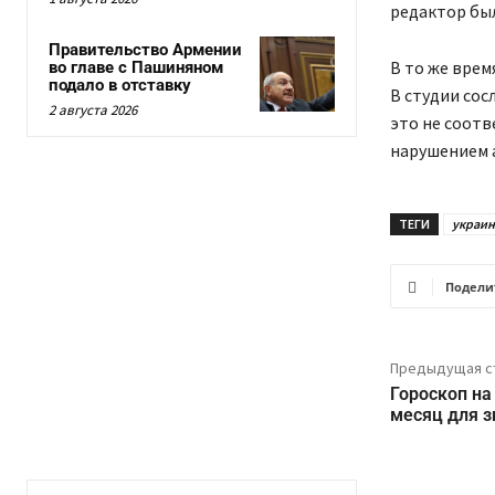
редактор был
Правительство Армении
В то же врем
во главе с Пашиняном
подало в отставку
В студии сос
2 августа 2026
это не соотв
нарушением 
ТЕГИ
украин
Подели
Предыдущая с
Гороскоп на
месяц для з