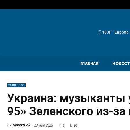
18.8
C
Европа
ГЛАВНАЯ
НОВОСТ
ОБЩЕСТВО
Украина: музыканты 
95» Зеленского из-за
By
RobertGok
13 мая 2025
0
66