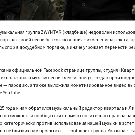
музыкальная группа ZWYNTAR (кладбище) недоволен использо
квартал» своей песни без согласования с изменением текста, п
ь спор в досудебном порядке, а иначе угрожает перенести р
ся на официальной Facebook странице группы, студия «Кварта
а использовала музыку песни «мексиканец», создав производн
е — пародию, а также выложила монетизированное видео вы
 YouTube.
025 года к нам обратился музыкальный редактор квартала и Лиг
о возможности пообщаться с нами относительно прав на наш
о категорически против использования нашей музыки в эстет
о не близких нам проектах», — сообщает группа. Указывается