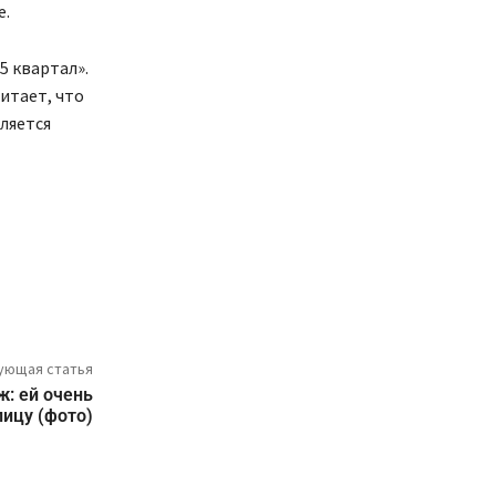
е.
5 квартал».
читает, что
ляется
ующая статья
: ей очень
лицу (фото)