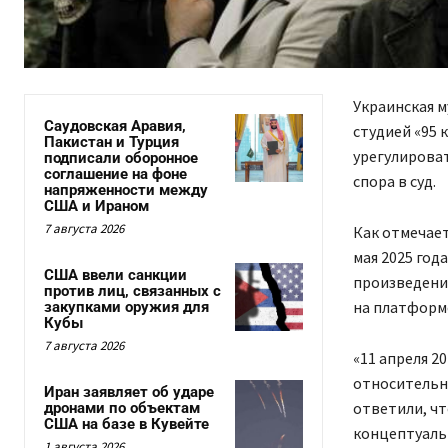
Украинская 
Саудовская Аравия,
студией «95 
Пакистан и Турция
урегулироват
подписали оборонное
соглашение на фоне
спора в суд.
напряженности между
США и Ираном
7 августа 2026
Как отмечает
мая 2025 год
США ввели санкции
произведени
против лиц, связанных с
на платформе
закупками оружия для
Кубы
7 августа 2026
«11 апреля 2
относительн
Иран заявляет об ударе
ответили, чт
дронами по объектам
США на базе в Кувейте
концептуальн
1 августа 2026