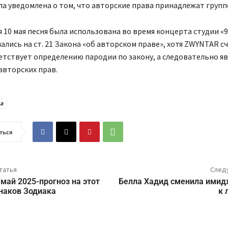
а уведомлена о том, что авторские права принадлежат групп
я 10 мая песня была использована во время концерта студии «9
лались на ст. 21 Закона «об авторском праве», хотя ZWYNTAR с
етствует определению пародии по закону, а следовательно яв
авторских прав.
а
ться
татья
След
 май 2025-прогноз на этот
Белла Хадид сменила имидж
наков Зодиака
к 