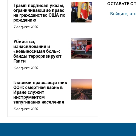
ОСТАВЬТЕ О
Трамп подписал указы,
ограничивающие право
Войдите, чт
на гражданство США по
рождению
7 августа 2026
Убийства,
изнасилования и
«невыносимая боль»:
банды терроризируют
Гаити
6 августа 2026
Главный правозащитник
ООН: смертная казнь в
Иране служит
инструментом
запугивания населения
5 августа 2026