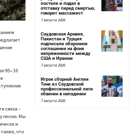
постели и подал в
отставку перед смертью,
говорит массажист
7 августа 2026
ванием
Саудовская Аравия,
Пакистан и Турция
редлагает
подписали оборонное
ешение
соглашение на фоне
напряженности между
США и Ираном
7 августа 2026
л 95» 10
ое
Игрок сборной Англии
Тони из Саудовской
ступления
профессиональной лиги
обвинен в нападении
7 августа 2026
и смеха –
у песню. Мы
ически и
 также, что