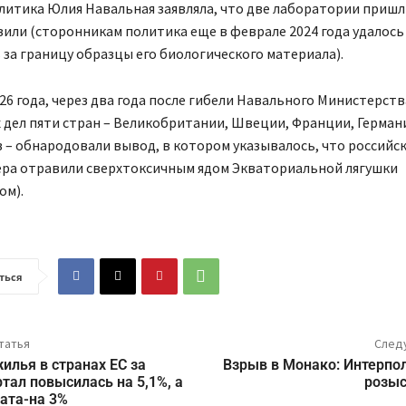
литика Юлия Навальная заявляла, что две лаборатории пришл
вили (сторонникам политика еще в феврале 2024 года удалось
за границу образцы его биологического материала).
26 года, через два года после гибели Навального Министерств
дел пяти стран – Великобритании, Швеции, Франции, Герман
– обнародовали вывод, в котором указывалось, что российс
ра отравили сверхтоксичным ядом Экваториальной лягушки
ом).
ться
татья
След
илья в странах ЕС за
Взрыв в Монако: Интерпол
тал повысилась на 5,1%, а
розыс
ата-на 3%