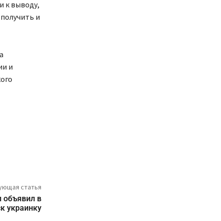
и к выводу,
 получить и
а
ии и
кого
ующая статья
 объявил в
к украинку