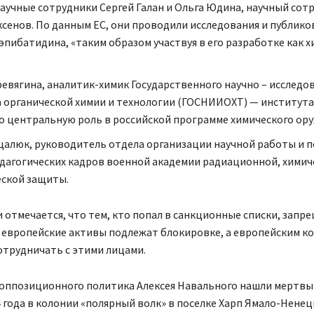
аучные сотрудники Сергей Галан и Ольга Юдина, научный сот
ксенов. По данным ЕС, они проводили исследования и публико
 эпибатидина, «таким образом участвуя в его разработке как 
евягина, аналитик-химик Государственного научно – исследо
 органической химии и технологии (ГОСНИИОХТ) — института
 центральную роль в российской программе химического ору
цалюк, руководитель отдела организации научной работы и 
дагогических кадров военной академии радиационной, химич
ской защиты.
 отмечается, что тем, кто попал в санкционные списки, запре
х европейские активы подлежат блокировке, а европейским к
отрудничать с этими лицами.
 оппозиционного политика Алексея Навального нашли мертвы
 года в колонии «полярный волк» в поселке Харп Ямало-Ненец