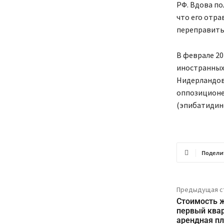
РФ. Вдова по
что его отра
переправить 
В феврале 20
иностранных 
Нидерландов 
оппозиционе
(эпибатидин
Подели
Предыдущая с
Стоимость ж
первый квар
арендная пл