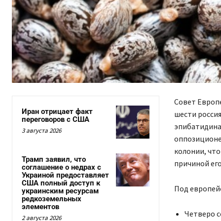
Совет Европе
Иран отрицает факт
шести россия
переговоров с США
эпибатидина.
3 августа 2026
оппозиционер
колонии, что
Трамп заявил, что
причиной его
соглашение о недрах с
Украиной предоставляет
США полный доступ к
Под европейс
украинским ресурсам
редкоземельных
элементов
Четверо с
2 августа 2026