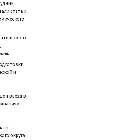
рудник
вали статьи
химического
вательского
,
жия.
подготовки
еской и
щен въезд в
омпаниям
м 16
кого округа