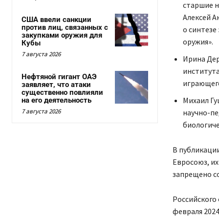
старшие н
Алексей А
США ввели санкции
против лиц, связанных с
о синтезе
закупками оружия для
оружия».
Кубы
7 августа 2026
Ирина Дер
института
Нефтяной гигант ОАЭ
играющего
заявляет, что атаки
существенно повлияли
Михаил Гу
на его деятельность
7 августа 2026
научно-пе
биологиче
В публикации
Евросоюз, и
запрещено с
Российского
февраля 2024