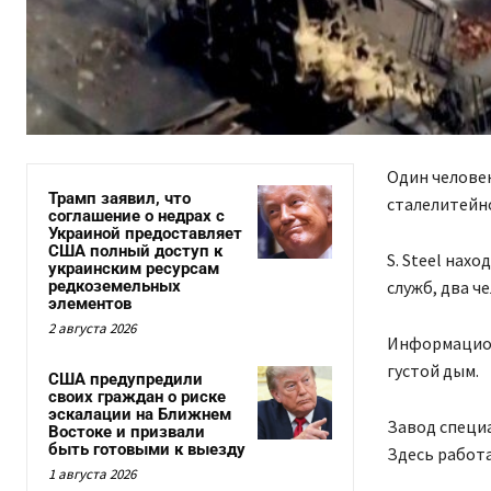
Один человек
Трамп заявил, что
сталелитейно
соглашение о недрах с
Украиной предоставляет
США полный доступ к
S. Steel нах
украинским ресурсам
редкоземельных
служб, два ч
элементов
2 августа 2026
Информацион
густой дым.
США предупредили
своих граждан о риске
эскалации на Ближнем
Завод специа
Востоке и призвали
быть готовыми к выезду
Здесь работа
1 августа 2026