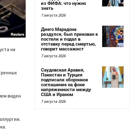
из ФИФА: что нужно
знать
7 августа 2026
Диего Марадона
раздулся, был прикован к
постели и подал в
отставку перед смертью,
уста на
говорит массажист
7 августа 2026
Саудовская Аравия,
стренных
Пакистан и Турция
подписали оборонное
соглашение на фоне
напряженности между
США и Ираном
ием виден
7 августа 2026
аллургии.
ка.