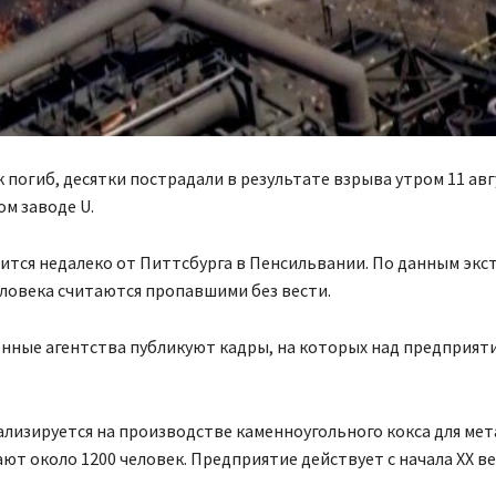
 погиб, десятки пострадали в результате взрыва утром 11 авг
м заводе U.
одится недалеко от Питтсбурга в Пенсильвании. По данным эк
еловека считаются пропавшими без вести.
ные агентства публикуют кадры, на которых над предприят
лизируется на производстве каменноугольного кокса для мет
ют около 1200 человек. Предприятие действует с начала XX ве