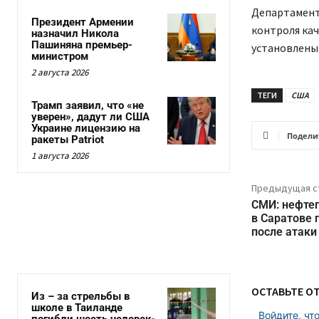
Департамент
Президент Армении
контроля кач
назначил Никола
Пашиняна премьер-
установлены
министром
2 августа 2026
ТЕГИ
США
Трамп заявил, что «не
уверен», дадут ли США
Украине лицензию на
Подели
ракеты Patriot
1 августа 2026
Предыдущая с
СМИ: нефте
в Саратове 
после атаки
ОСТАВЬТЕ О
Из – за стрельбы в
школе в Таиланде
Войдите, чт
погибли шесть человек-