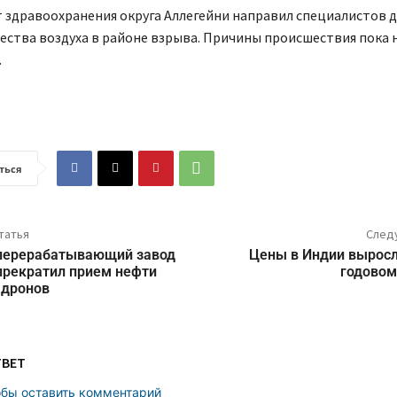
 здравоохранения округа Аллегейни направил специалистов д
ества воздуха в районе взрыва. Причины происшествия пока 
.
ться
татья
След
перерабатывающий завод
Цены в Индии выросл
прекратил прием нефти
годовом
 дронов
ТВЕТ
обы оставить комментарий