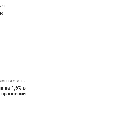
ля
не
ующая статья
и на 1,6% в
 сравнении