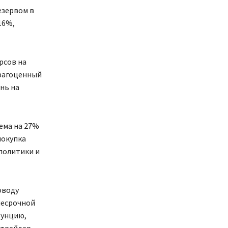
езервом в
16%,
рсов на
драгоценный
нь на
ема на 27%
покупка
политики и
оводу
несрочной
 унцию,
 трейдер