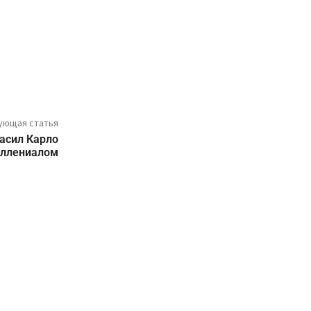
ующая статья
ласил Карло
иллениалом