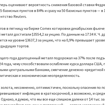
перь оценивают вероятность снижения базовой ставки Федр
25 базисных пунктов в 84% и сразу на 50 базисных пунктов — в 
нтство Reuters.
гов в пятницу на бирже Comex котировки декабрьских фьюче
металл достигали $3554,2 за унцию. По данным на 17:34 К. Ч. 
ется на уровне $3637,3 за унцию, что на 0,9% превышает урове
едыдущих торгов.
ущего года драгоценный металл подорожал на 37% после подъ
24 года, чему способствовали ослабление курса доллара США, 
выми центральными банками, смягчение денежно-кредитной 
литическая и экономическая неопределенность.
 золота, несомненно, оптимистичен, поскольку опасения по п
еревешивают инфляцию в краткосрочной, а возможно, и сред
 Однако, я думаю, что мы все еще слишком далеки от $4 тыс. за
не произойдет серьезных потрясений», — заявил независимый