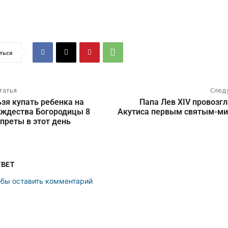
ться
татья
След
зя купать ребенка на
Папа Лев XIV провозг
ождества Богородицы 8
Акутиса первым святым-м
апреты в этот день
ТВЕТ
обы оставить комментарий