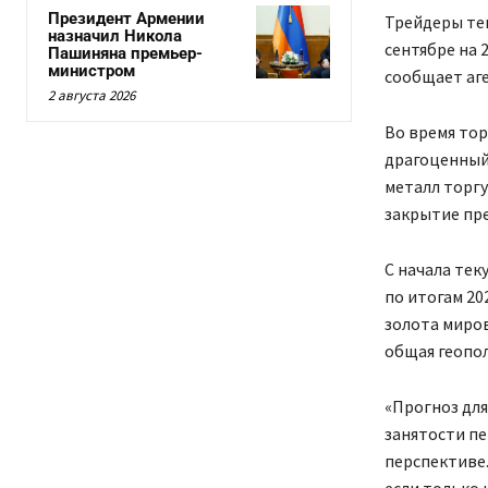
Президент Армении
Трейдеры те
назначил Никола
сентябре на 
Пашиняна премьер-
министром
сообщает аге
2 августа 2026
Во время тор
драгоценный 
металл торгу
закрытие пр
С начала тек
по итогам 20
золота миро
общая геопо
«Прогноз для
занятости п
перспективе.
если только 