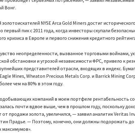
й Вонг.
 золотоискателей NYSE Arca Gold Miners достиг историческог
то первый пик с 2011 года, когда инвесторы скупали безопасны
го кризиса в Европе и первого снижения кредитного рейтинг
 чувство неопределенности, вызванное торговыми войнами, у
кой обстановки и угрозой независимости ФРС, привело к рез
рупнейших представителей отрасли, входящих в индекс. Бум
 Eagle Mines, Wheaton Precious Metals Corp. и Barrick Mining Corp
олее чем на 80% в этом году.
отодобывающих компаний в моем портфеле рентабельность с
залась почти вдвое выше, чем в прошлом году, поскольку дох
 от продажи золота, увеличился, — заявил аналитик Veritas I
тин Прадье. — Поэтому, конечно, они должны подорожать до
х максимумов».