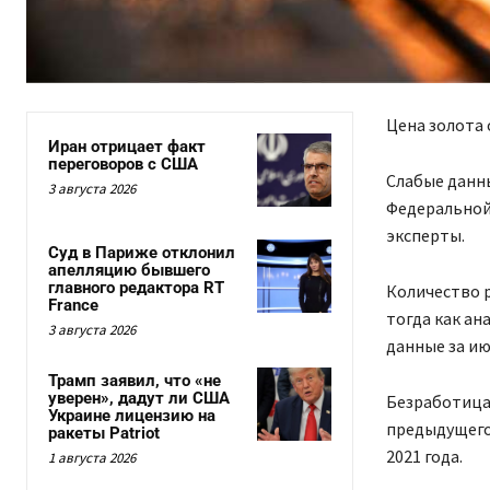
Цена золота 
Иран отрицает факт
переговоров с США
Слабые данн
3 августа 2026
Федеральной
эксперты.
Суд в Париже отклонил
апелляцию бывшего
главного редактора RT
Количество р
France
тогда как ан
3 августа 2026
данные за ию
Трамп заявил, что «не
уверен», дадут ли США
Безработица 
Украине лицензию на
предыдущего 
ракеты Patriot
2021 года.
1 августа 2026