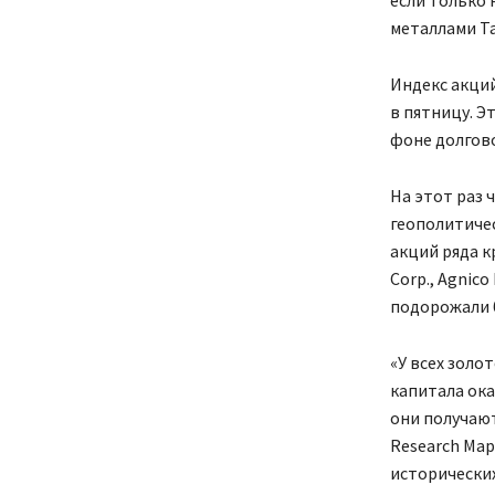
металлами Та
Индекс акций
в пятницу. Э
фоне долгово
На этот раз
геополитичес
акций ряда к
Corp., Agnico
подорожали б
«У всех зол
капитала ока
они получают
Research Мар
исторически