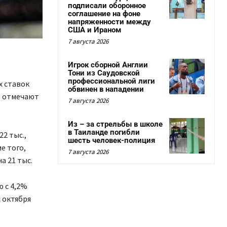
подписали оборонное
соглашение на фоне
напряженности между
США и Ираном
7 августа 2026
.
Игрок сборной Англии
Тони из Саудовской
профессиональной лиги
х ставок
обвинен в нападении
, отмечают
7 августа 2026
Из – за стрельбы в школе
в Таиланде погибли
2 тыс.,
шесть человек-полиция
е того,
7 августа 2026
а 21 тыс.
 с 4,2%
 октября