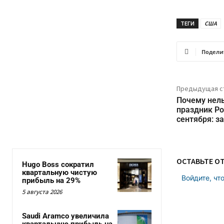
ТЕГИ
США
Подели
Предыдущая с
Почему нель
праздник Р
сентября: з
ОСТАВЬТЕ О
Hugo Boss сократил
квартальную чистую
Войдите, чт
прибыль на 29%
5 августа 2026
Saudi Aramco увеличила
квартальную прибыль на