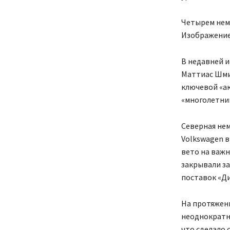
Четырем неме
Изображение:
В недавней 
Маттиас Шми
ключевой «ак
«многолетни
Северная нем
Volkswagen в
вето на важн
закрывали за
поставок «Ди
На протяжен
неоднократн
что сделало