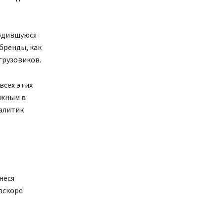
водившуюся
бренды, как
 грузовиков.
всех этих
ожным в
алитик
неся
вскоре