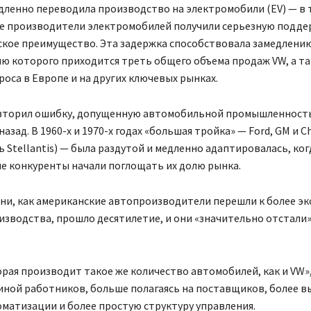
ленно переводила производство на электромобили (EV) — в 
ие производители электромобилей получили серьезную подде
ское преимущество. Эта задержка способствовала замедлени
лю которого приходится треть общего объема продаж VW, а т
оса в Европе и на других ключевых рынках.
вторил ошибку, допущенную автомобильной промышленнос
азад. В 1960-х и 1970-х годах «большая тройка» — Ford, GM и Ch
ь Stellantis) — была раздутой и медленно адаптировалась, ког
е конкуренты начали поглощать их долю рынка.
ени, как американские автопроизводители перешли к более 
зводства, прошло десятилетие, и они «значительно отстали»
орая производит такое же количество автомобилей, как и VW»,
иной работников, больше полагаясь на поставщиков, более в
матизации и более простую структуру управления.