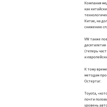
Компания мед
как китайск
технологиче
Китае, на до
снижению спр
VW также по
десятилетия н
(теперь част
и европейски
К тому врем
методам прои
Остертаг.
Toyota, «кот
почти полов
уровень авто