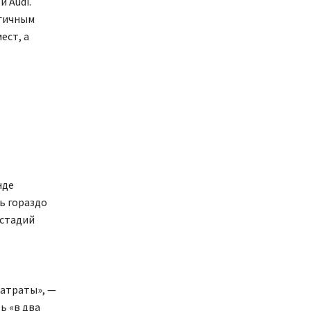
 Audi.
огичным
ест, а
нде
ь гораздо
 стадий
затраты», —
ь «в два