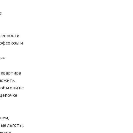
е.
ленности
рофсоюзы и
ы».
б-квартира
аложить
тобы они не
 цепочке
нем,
ые льготы,
ников