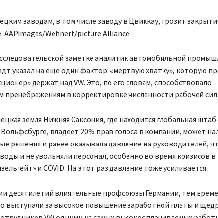
цким заводам, в том числе заводу в Цвиккау, грозит закрыти
 AAPimages/Wehnert/picture Alliance
исследовательской заметке аналитик автомобильной промыш
дт указал на еще один фактор: «мертвую хватку», которую п
ционер» держат над VW. Это, по его словам, способствовало
м пренебрежениям в корректировке численности рабочей сил
ецкая земля Нижняя Саксония, где находится глобальная шта
 Вольфсбурге, владеет 20% прав голоса в компании, может н
ые решения и ранее оказывала давление на руководителей, ч
воды и не увольняли персонал, особенно во время кризисов в
зельгейт» и COVID. На этот раз давление тоже усиливается.
ии десятилетий влиятельные профсоюзы Германии, тем време
о выступали за высокое повышение заработной платы и щедр
 сотрудников VW одними из самых высокооплачиваемых работ