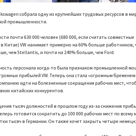
kswagen собрала одну из крупнейших трудовых ресурсов в м
ой промышленности.
сти почти 630 000 человек (680 000, если считать совместные
в Китае) VW нанимает примерно на 60% больше работников, ч
е, чем Stellantis, и почти на 240% больше, чем Ford.
нность персонала когда-то была признаком промышленной мо
громных прибылей VW. Теперь она стала «огромным бременем
омпанию идти на болезненные сокращения рабочих мест, чт
овких китайских конкурентов.
ения тысяч должностей в прошлом году из-за снижения приб
еперь готовится сократить до 100 000 рабочих мест по всему 
тки тысяч в Германии. Он также хочет закрыть четыре немецк