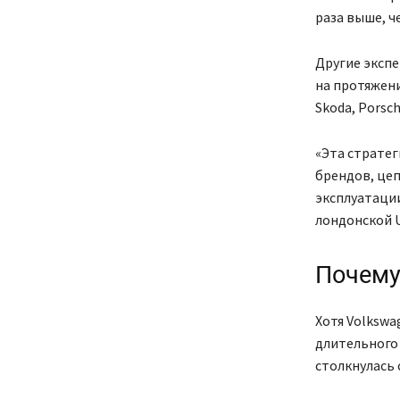
раза выше, ч
Другие эксп
на протяжени
Skoda, Porsc
«Эта стратег
брендов, цеп
эксплуатаци
лондонской U
Почему
Хотя Volkswa
длительного
столкнулась 