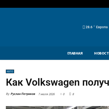
28.6
C
Европа
ГЛАВНАЯ
НОВОСТ
АВТО
Как Volkswagen полу
By
Руслан Петриков
7 июля 2026
0
8