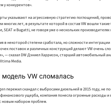
ем у конкурентов».
ерты указывают на агрессивную стратегию поглощений, про
и многих лет, в результате которой в состав VW вошли такие 
he, SEAT и Bugatti, не говоря уже о нескольких производителях
ия в некоторой степени сработала, но сложности интеграции 
очек поставок и различных конструкций делают VW очень сл
и», — сказал DW Дэниел Харрисон, старший автомобильный ан
ltima Media.
 модель VW сломалась
gen пережил скандал с выбросами дизельней в 2015 году, не по
 финансового ущерба, компания понесла огромные расходы и 
с новым набором проблем.