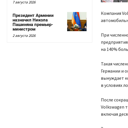
7 августа 2026
Компания Vol
Президент Армении
автомобильн
назначил Никола
Пашиняна премьер-
министром
При численно
2 августа 2026
предприятия 
на 140% больш
Такая числе
Германии и о
вынуждает к
в условиях л
После сокращ
Volkswagen т
включая деся