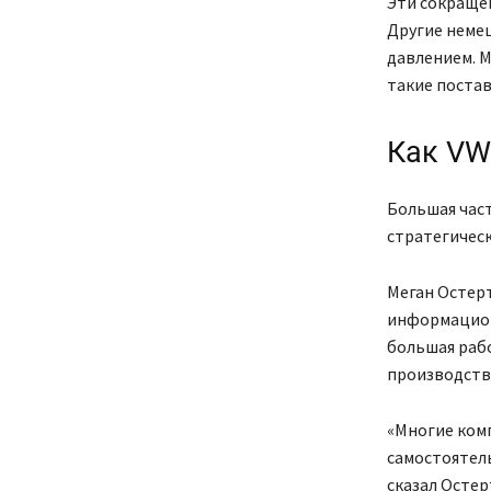
Эти сокращен
Другие неме
давлением. M
такие постав
Как VW
Большая част
стратегичес
Меган Остерт
информацион
большая раб
производства
«Многие ком
самостоятель
сказал Остер