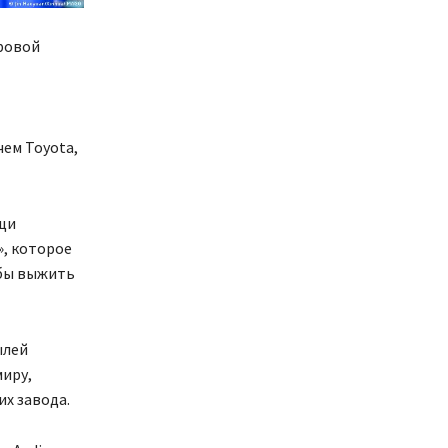
ировой
ем Toyota,
щи
», которое
обы выжить
ылей
миру,
их завода.