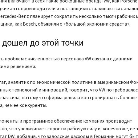
ия включают в себя такие роскошные бренды VW, как Porsche и
цкие автопроизводители и поставщики сталкиваются с анал
ercedes-Benz планирует сократить несколько тысяч рабочих м
щики, как Bosch, объявили о «большой экономии средств».
 дошел до этой точки
ь проблем с численностью персонала VW связана с давними
кими решениями.
аг, аналитик по экономической политике в американском Фо
ных технологий и инноваций, говорит, что VW потребовалас
очая сила, потому что фирма решила контролировать больше
, чем ее конкуренты.
поненты и программное обеспечение компания производит
но, что увеличивает спрос на рабочую силу и, конечно же, ее 
таг DW, добавив, что заводские расходы в Германии могут быт