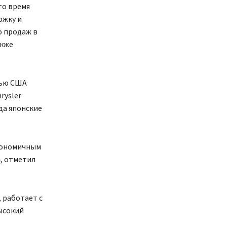
то время
ржку и
ю продаж в
акже
тью США
rysler
да японские
экономичным
, отметил
 работает с
ысокий