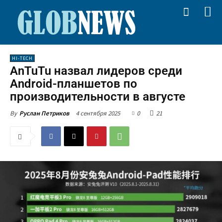
HI-TECH
AnTuTu назвал лидеров среди
Android-планшетов по
производительности в августе
4 сентября 2025
0
21
By
Руслан Петриков